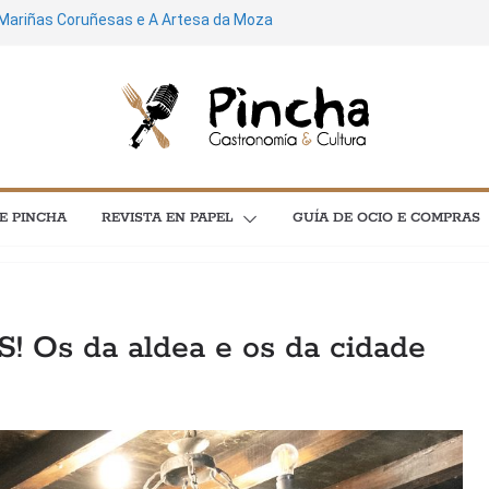
 Mariñas Coruñesas e A Artesa da Moza
mía e astronomía no menú “As
oal aquí é universal; espero que quen
ecoñeza neles”
 de cultura: máis de 3.600 plans para
 concertos, festivais e exposicións
ostela soará ao ritmo do Feito a Man do
E PINCHA
REVISTA EN PAPEL
GUÍA DE OCIO E COMPRAS
poesía e cinema protagonizan unha
l C en Santiago
 Os da aldea e os da cidade
GASTRONOMÍA
POLA GORXA