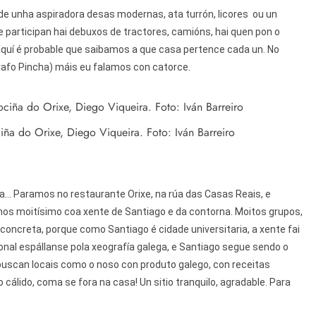
e unha aspiradora desas modernas, ata turrón, licores
ou un
participan hai debuxos de tractores, camións, hai quen pon o
quí é probable que saibamos a que casa pertence cada un. No
rafo Pincha) máis eu falamos con catorce.
iña do Orixe, Diego Viqueira. Foto: Iván Barreiro
a... Paramos no restaurante Orixe, na rúa das Casas Reais, e
amos moitísimo coa xente de Santiago e da contorna. Moitos grupos,
concreta, porque como Santiago é cidade universitaria, a xente fai
onal espállanse pola xeografía galega, e Santiago segue sendo o
 buscan locais como o noso con produto galego, con receitas
 cálido, coma se fora na casa! Un sitio tranquilo, agradable. Para