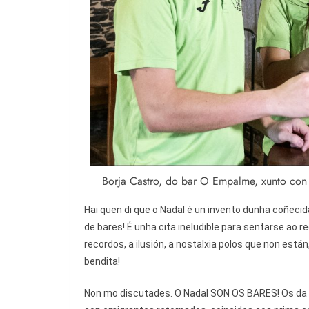
Borja Castro, do bar O Empalme, xunto con Na
Hai quen di que o Nadal é un invento dunha coñecida
de bares! É unha cita ineludible para sentarse ao 
recordos, a ilusión, a nostalxia polos que non está
bendita!
Non mo discutades. O Nadal SON OS BARES! Os da a