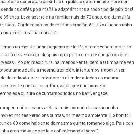
ha oferta concreta e dirixirte a un público determinado. Pero non
 dende os cafés pola mañá e adaptámonos a todo tipo de públicos!
 35 anos. Leva aberto e na familia máis de 70 anos, era dunha tía
o de todo... Garda recordos de moitas xeracións! Estivo alugado unha
mos miña irmá Iria máis eu”.
. Temos un menú e unha pequena carta. Pola tarde veñen tomar os
ara a fin de semana, e despois máis preto da noite chegan os que
ervexas... Ao ser medio rural hai menos xente, pero a O Empalme vén
 procuramos darlle a mesma atención. Intentamos traballar sen
dade da redonda, pero intentamos atender a todos co mesmo
i máis xente que sae cear fóra, aínda que nun concello
temos esa cultura de xuntarnos todos no bar!”, engade.
romper moito a cabeza. Sería máis cómodo traballar nunha
onviven moitas xeracións xuntas, no mesmo ambiente. É o bonito!
a cun de 60 como hai xente da mesma quinta tomando algo. Pais con
os unha gran masa de xente e coñecémonos todos!”.