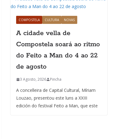
Churra
COMPOSTELA
CULTURA
NOVAS
15 Xullo, 2
A cidade vella de
Compostela soará ao ritmo
do Feito a Man do 4 ao 22
de agosto
3 Agosto, 2026
Pincha
A concelleira de Capital Cultural, Míriam
Louzao, presentou este luns a XXIII
edición do festival Feito a Man, que este