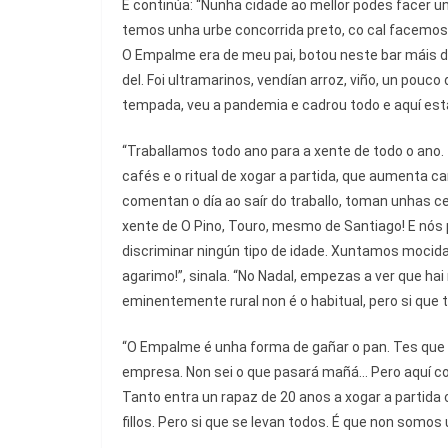
E continúa: “Nunha cidade ao mellor podes facer un
temos unha urbe concorrida preto, co cal facemos
O Empalme era de meu pai, botou neste bar máis de
del. Foi ultramarinos, vendían arroz, viño, un pouc
tempada, veu a pandemia e cadrou todo e aquí esta
“Traballamos todo ano para a xente de todo o ano
cafés e o ritual de xogar a partida, que aumenta c
comentan o día ao saír do traballo, toman unhas c
xente de O Pino, Touro, mesmo de Santiago! E nós
discriminar ningún tipo de idade. Xuntamos moci
agarimo!”, sinala. “No Nadal, empezas a ver que ha
eminentemente rural non é o habitual, pero si que 
“O Empalme é unha forma de gañar o pan. Tes que 
empresa. Non sei o que pasará mañá... Pero aquí c
Tanto entra un rapaz de 20 anos a xogar a partid
fillos. Pero si que se levan todos. É que non som