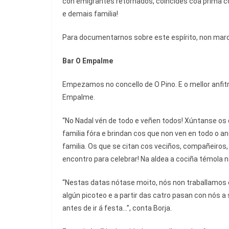
con emigrantes retornados, coincides coa prima c
e demais familia!
Para documentarnos sobre este espírito, non mar
Bar O Empalme
Empezamos no concello de O Pino. E o mellor anfitr
Empalme.
“No Nadal vén de todo e veñen todos! Xúntanse os 
familia fóra e brindan cos que non ven en todo o a
familia. Os que se citan cos veciños, compañeiros, 
encontro para celebrar! Na aldea a cociña témola 
“Nestas datas nótase moito, nós non traballamos 
algún picoteo e a partir das catro pasan con nós 
antes de ir á festa...”, conta Borja.