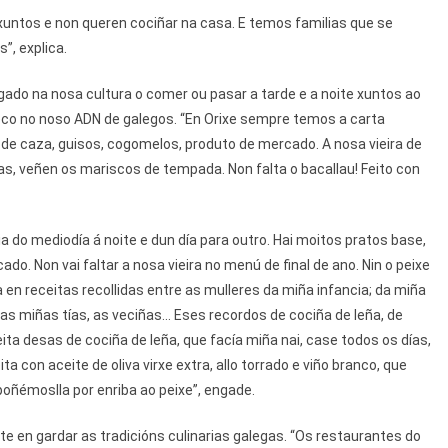
xuntos e non queren cociñar na casa. E temos familias que se
”, explica.
igado na nosa cultura o comer ou pasar a tarde e a noite xuntos ao
co no noso ADN de galegos. “En Orixe sempre temos a carta
de caza, guisos, cogomelos, produto de mercado. A nosa vieira de
s, veñen os mariscos de tempada. Non falta o bacallau! Feito con
 do mediodía á noite e dun día para outro. Hai moitos pratos base,
do. Non vai faltar a nosa vieira no menú de final de ano. Nin o peixe
 en receitas recollidas entre as mulleres da miña infancia; da miña
as miñas tías, as veciñas... Eses recordos de cociña de leña, de
eita desas de cociña de leña, que facía miña nai, case todos os días,
ita con aceite de oliva virxe extra, allo torrado e viño branco, que
oñémoslla por enriba ao peixe”, engade.
e en gardar as tradicións culinarias galegas. “Os restaurantes do