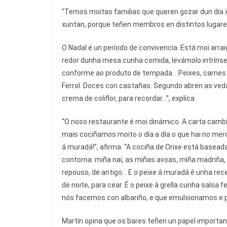
“Temos moitas familias que queren gozar dun día 
xuntan, porque teñen membros en distintos lugares
O Nadal é un período de convivencia. Está moi arra
redor dunha mesa cunha comida, levámolo intrínse
conforme ao produto de tempada... Peixes, carnes 
Ferrol. Doces con castañas. Segundo abren as veda
crema de coliflor, para recordar...”, explica.
“O noso restaurante é moi dinámico. A carta cambia
mais cociñamos moito o día a día o que hai no merca
á muradá!”, afirma. “A cociña de Orixe está baseada
contorna: miña nai, as miñas avoas, miña madriña, 
repouso, de antigo... E o peixe á muradá é unha rec
de noite, para cear. É o peixe á grella cunha salsa fe
nós facemos con albariño, e que emulsionamos e p
Martín opina que os bares teñen un papel important