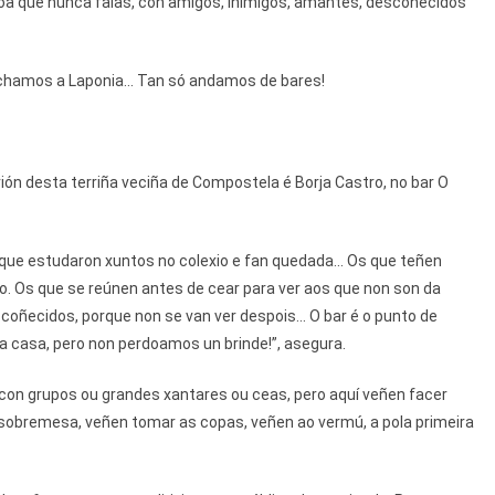
oa que nunca falas, con amigos, inimigos, amantes, descoñecidos
chamos a Laponia... Tan só andamos de bares!
ión desta terriña veciña de Compostela é Borja Castro, no bar O
que estudaron xuntos no colexio e fan quedada... Os que teñen
no. Os que se reúnen antes de cear para ver aos que non son da
coñecidos, porque non se van ver despois... O bar é o punto de
na casa, pero non perdoamos un brinde!”, asegura.
con grupos ou grandes xantares ou ceas, pero aquí veñen facer
a sobremesa, veñen tomar as copas, veñen ao vermú, a pola primeira