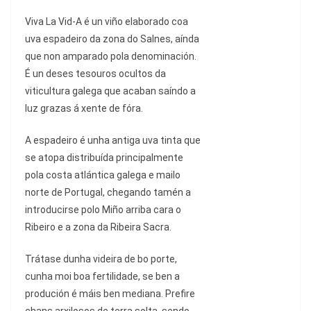
V
iva La Vid-A é un viño elaborado coa
uva espadeiro da zona do Salnes, aínda
que non amparado pola denominación.
É un deses tesouros ocultos da
viticultura galega que acaban saíndo a
luz grazas á xente de fóra.
A espadeiro é unha antiga uva tinta que
se atopa distribuída principalmente
pola costa atlántica galega e mailo
norte de Portugal, chegando tamén a
introducirse polo Miño arriba cara o
Ribeiro e a zona da Ribeira Sacra.
Trátase dunha videira de bo porte,
cunha moi boa fertilidade, se ben a
produción é máis ben mediana. Prefire