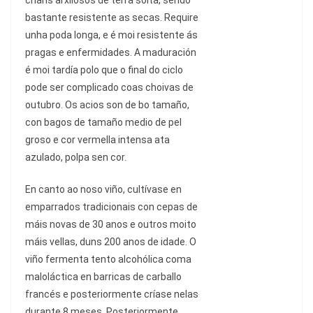
chans arxilosos de terra solta, sendo
bastante resistente as secas. Require
unha poda longa, e é moi resistente ás
pragas e enfermidades. A maduración
é moi tardía polo que o final do ciclo
pode ser complicado coas choivas de
outubro. Os acios son de bo tamaño,
con bagos de tamaño medio de pel
groso e cor vermella intensa ata
azulado, polpa sen cor.
En canto ao noso viño, cultívase en
emparrados tradicionais con cepas de
máis novas de 30 anos e outros moito
máis vellas, duns 200 anos de idade. O
viño fermenta tento alcohólica coma
maloláctica en barricas de carballo
francés e posteriormente críase nelas
durante 8 meses. Posteriormente