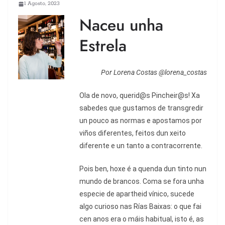
1 Agosto, 2023
Naceu unha
Estrela
Por Lorena Costas @lorena_costas
O
la de novo, querid@s Pincheir@s! Xa
sabedes que gustamos de transgredir
un pouco as normas e apostamos por
viños diferentes, feitos dun xeito
diferente e un tanto a contracorrente.
Pois ben, hoxe é a quenda dun tinto nun
mundo de brancos. Coma se fora unha
especie de apartheid vínico, sucede
algo curioso nas Rías Baixas: o que fai
cen anos era o máis habitual, isto é, as