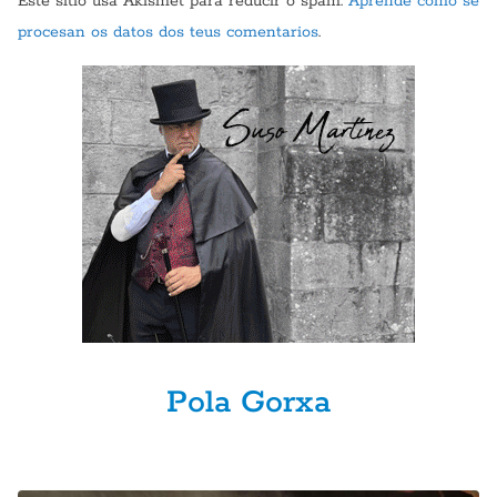
Este sitio usa Akismet para reducir o spam.
Aprende como se
procesan os datos dos teus comentarios
.
Pola Gorxa