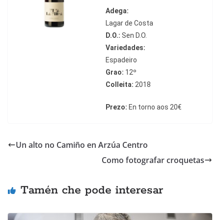
Adega:
Lagar de Costa
D.O.:
Sen D.O.
Variedades:
Espadeiro
Grao:
12º
Colleita:
2018
Prezo:
En torno aos 20
€
Un alto no Camiño en Arzúa Centro
Como fotografar croquetas
Tamén che pode interesar