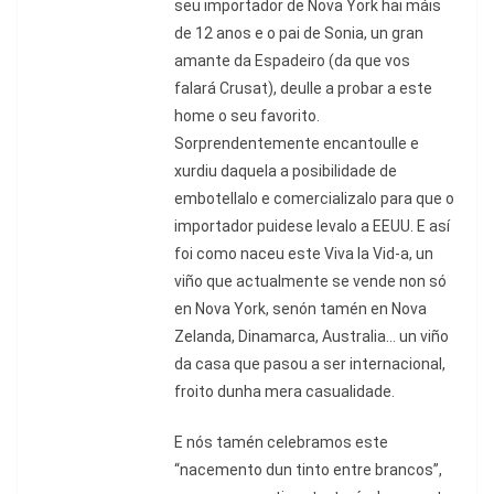
seu importador de Nova York hai máis
de 12 anos e o pai de Sonia, un gran
amante da Espadeiro (da que vos
falará Crusat), deulle a probar a este
home o seu favorito.
Sorprendentemente encantoulle e
xurdiu daquela a posibilidade de
embotellalo e comercializalo para que o
importador puidese levalo a EEUU. E así
foi como naceu este Viva la Vid-a, un
viño que actualmente se vende non só
en Nova York, senón tamén en Nova
Zelanda, Dinamarca, Australia... un viño
da casa que pasou a ser internacional,
froito dunha mera casualidade.
E nós tamén celebramos este
“nacemento dun tinto entre brancos”,