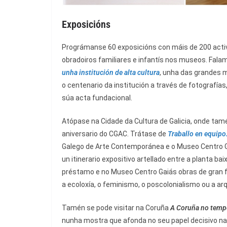
Exposicións
Prográmanse 60 exposicións con máis de 200 activ
obradoiros familiares e infantís nos museos. Fala
unha institución de alta cultura
, unha das grandes 
o centenario da institución a través de fotografí
súa acta fundacional.
Atópase na Cidade da Cultura de Galicia, onde ta
aniversario do CGAC. Trátase de
Traballo en equip
Galego de Arte Contemporánea e o Museo Centro G
un itinerario expositivo artellado entre a planta b
préstamo e no Museo Centro Gaiás obras de gra
a ecoloxía, o feminismo, o poscolonialismo ou a ar
Tamén se pode visitar na Coruña
A Coruña no temp
nunha mostra que afonda no seu papel decisivo na 