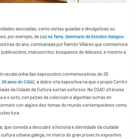
idades asociadas, como visitas guiadas e divulgativas ou
mos, por exemplo, de
Luz na Terra. Seminario de
E
studos
G
alegos:
mostras do ano, comisariada por Ramón Villares que conmemora
as, publicacións, manuscritos, bosquexos de debuxos, e mesmo a
mén recala unha das exposicións conmemorativas do 30
o. 30 anos do CGAC
,
a dobre cita expositiva na que o propio Centro
aiás da Cidade da Cultura xuntan esforzos. No CGAC ofrécese
aixa e o soto, con pezas da colección e algunhas outras en
n formato con algúns dos temas do mundo contemporáneo como
quitectura.
o
, que convida a descubrir a historia e identidade da ciudade
cultura urbana galega, no marco do gran proxecto expositivo