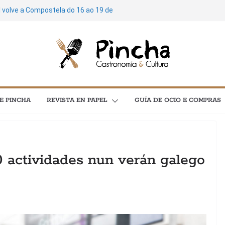
l volve a Compostela do 16 ao 19 de
de cultura: máis de 3.600 plans para
 concertos, festivais e exposicións
stela soará ao ritmo do Feito a Man do
poesía e cinema protagonizan unha
l C en Santiago
Mariñas Coruñesas e A Artesa da Moza
E PINCHA
REVISTA EN PAPEL
GUÍA DE OCIO E COMPRAS
ía e astronomía no menú “As
 actividades nun verán galego