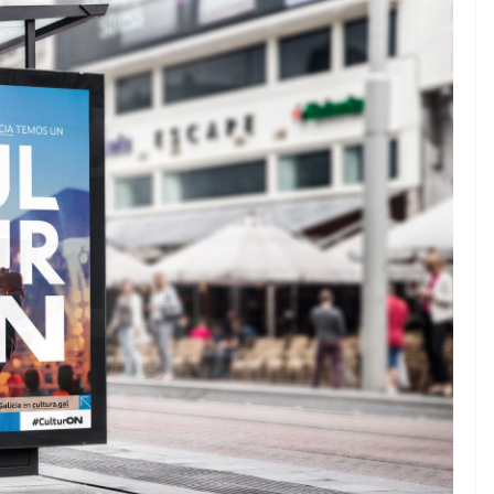
GASTRONOMÍA
POLA GORXA
Churrasco en verán
15 Xullo, 2026
Pincha