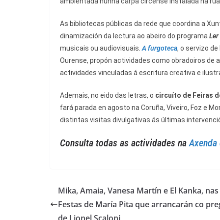
ambientada nunha carpa circense instalada na rúa 
As bibliotecas públicas da rede que coordina a Xun
dinamización da lectura ao abeiro do programa
Ler
musicais ou audiovisuais.
A furgoteca
, o servizo d
Ourense, propón actividades como obradoiros de al
actividades vinculadas á escritura creativa e ilustr
Ademais, no eido das letras, o
circuíto de Feiras d
fará parada en agosto na Coruña, Viveiro, Foz e Mo
distintas visitas divulgativas ás últimas intervenci
Consulta todas as actividades na
Axenda 
Mika, Amaia, Vanesa Martín e El Kanka, nas
Festas de María Pita que arrancarán co pr
de Lionel Scaloni