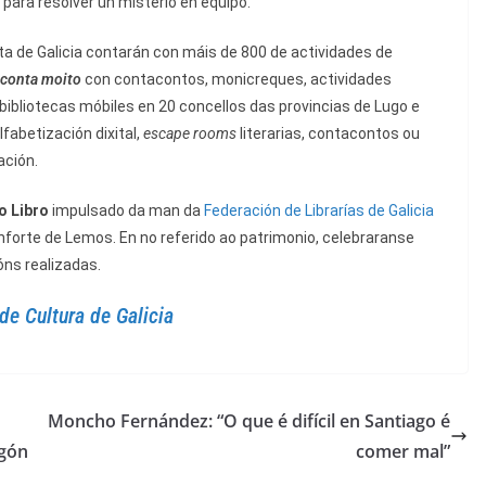
para resolver un misterio en equipo.
ta de Galicia contarán con máis de 800 de actividades de
 conta moito
con contacontos, monicreques, actividades
e bibliotecas móbiles en 20 concellos das provincias de Lugo e
fabetización dixital,
escape rooms
literarias, contacontos ou
ación.
o Libro
impulsado da man da
Federación de Librarías de Galicia
nforte de Lemos. En no referido ao patrimonio, celebraranse
óns realizadas.
de Cultura de Galicia
Moncho Fernández: “O que é difícil en Santiago é
egón
comer mal”