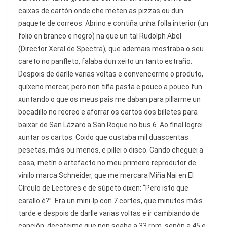
caixas de cartón onde che meten as pizzas ou dun
paquete de correos. Abrino e contiña unha folla interior (un
folio en branco e negro) na que un tal Rudolph Abel
(Director Xeral de Spectra), que ademais mostraba o seu
careto no panfleto, falaba dun xeito un tanto estraño.
Despois de darlle varias voltas e convencerme o produto,
quíxeno mercar, pero non tiña pasta e pouco a pouco fun
xuntando o que os meus pais me daban para pillarme un
bocadillo no recreo e aforrar os cartos dos billetes para
baixar de San Lázaro a San Roque no bus 6. Ao final logrei
xuntar os cartos. Coido que custaba mil duascentas
pesetas, máis ou menos, e pillei o disco. Cando cheguei a
casa, metín o artefacto no meu primeiro reprodutor de
vinilo marca Schneider, que me mercara Miña Nai en El
Círculo de Lectores e de súpeto dixen: “Pero isto que
carallo é?”. Era un mini-lp con 7 cortes, que minutos máis
tarde e despois de darlle varias voltas e ir cambiando de
canción, decateime que non soaba a 33 rpm, senón a 45 e