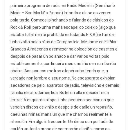
primeiro programa de radio en Radio Medellín (Seminario
Maior – San Martiño Pinario) latando a clase os venres
pola tarde. Comecei pinchando e falando de clásicos do
Rock & Roll, pero unha mañá escapei do colexio (algo que
estaba totalmente prohibido estudando E.X.B.) e fun dar
unha volta polas rúas de Compostela. Metinme en El Pilar
Grandes Almacenes a remexer na colección de casetes e
despois de pasar un bo anaco e dar varios voltas polo
establecemento, continuei o meu camiño sen rumbo rúa
abaixo. Aos poucos metros atopei unha tenda que, a
verdade non lembro o seu nome. No escaparate exhibían
secadores de pelo, aparatos de radio, televisións e demais
familia electrodoméstica. Botei un ollo e decidinme a
entrar. Á esquerda atopei unha pequena sección na que
vendían discos de vinilo e despois de darlle un repasiño,
caeu nas miñas mans un que me chamou realmente a
atención. Era algo infrecuente. Un disco con portada de
cartón un tanto grosa de cor marrón clariño, como as