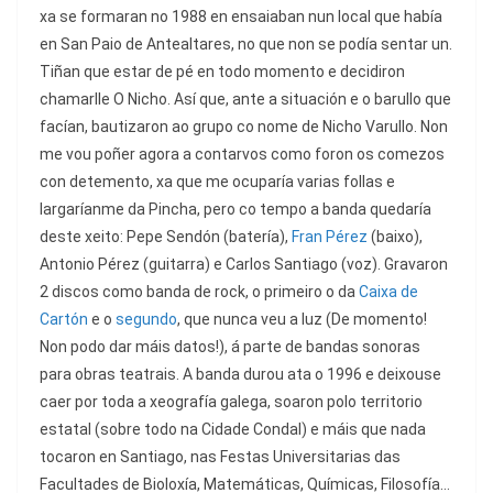
xa se formaran no 1988 en ensaiaban nun local que había
en San Paio de Antealtares, no que non se podía sentar un.
Tiñan que estar de pé en todo momento e decidiron
chamarlle O Nicho. Así que, ante a situación e o barullo que
facían, bautizaron ao grupo co nome de Nicho Varullo. Non
me vou poñer agora a contarvos como foron os comezos
con detemento, xa que me ocuparía varias follas e
largaríanme da Pincha, pero co tempo a banda quedaría
deste xeito: Pepe Sendón (batería),
Fran Pérez
(baixo),
Antonio Pérez (guitarra) e Carlos Santiago (voz). Gravaron
2 discos como banda de rock, o primeiro o da
Caixa de
Cartón
e o
segundo
, que nunca veu a luz (De momento!
Non podo dar máis datos!), á parte de bandas sonoras
para obras teatrais. A banda durou ata o 1996 e deixouse
caer por toda a xeografía galega, soaron polo territorio
estatal (sobre todo na Cidade Condal) e máis que nada
tocaron en Santiago, nas Festas Universitarias das
Facultades de Bioloxía, Matemáticas, Químicas, Filosofía…