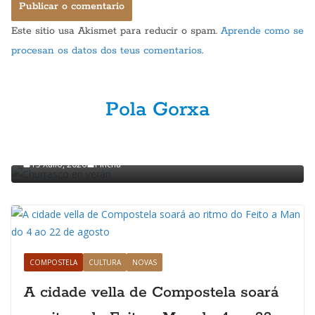
Este sitio usa Akismet para reducir o spam.
Aprende como se
procesan os datos dos teus comentarios
.
Pola Gorxa
GASTRONOMÍA
POLA GORXA
Churrasco en verán
15 Xullo, 2026
Pincha
COMPOSTELA
CULTURA
NOVAS
A cidade vella de Compostela soará