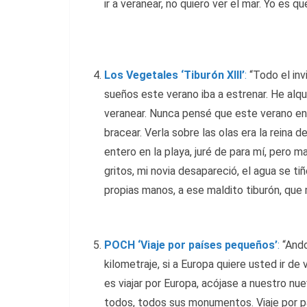
ir a veranear, no quiero ver el mar. Yo es q
Los Vegetales ‘Tiburón XIII’
:
“Todo el inv
sueños este verano iba a estrenar. He alqu
veranear. Nunca pensé que este verano en 
bracear. Verla sobre las olas era la reina d
entero en la playa, juré de para mí, pero m
gritos, mi novia desapareció, el agua se ti
propias manos, a ese maldito tiburón, que m
POCH ‘Viaje por países pequeños’
:
“Ando
kilometraje, si a Europa quiere usted ir de 
es viajar por Europa, acójase a nuestro nu
todos, todos sus monumentos. Viaje por pa