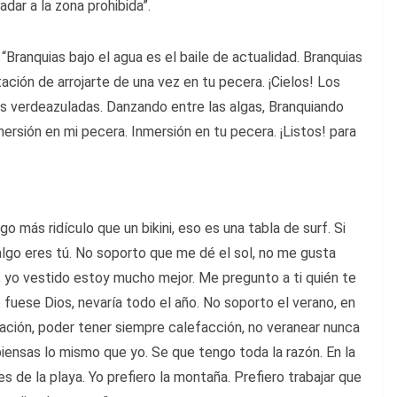
adar a la zona prohibida”.
“Branquias bajo el agua es el baile de actualidad. Branquias
tación de arrojarte de una vez en tu pecera. ¡Cielos! Los
s verdeazuladas. Danzando entre las algas, Branquiando
mersión en mi pecera. Inmersión en tu pecera. ¡Listos! para
lgo más ridículo que un bikini, eso es una tabla de surf. Si
algo eres tú. No soporto que me dé el sol, no me gusta
r, yo vestido estoy mucho mejor. Me pregunto a ti quién te
o fuese Dios, nevaría todo el año. No soporto el verano, en
iación, poder tener siempre calefacción, no veranear nunca
 piensas lo mismo que yo. Se que tengo toda la razón. En la
s de la playa. Yo prefiero la montaña. Prefiero trabajar que