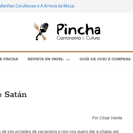
 Mariñas Coruñesas e A Artesa da Moza
mía e astronomía no menú “As
oal aquí é universal; espero que quen
ecoñeza neles”
 de cultura: máis de 3.600 plans para
 concertos, festivais e exposicións
ostela soará ao ritmo do Feito a Man do
E PINCHA
REVISTA EN PAPEL
GUÍA DE OCIO E COMPRAS
poesía e cinema protagonizan unha
l C en Santiago
GASTRONOMÍA
POLA GORXA
e Satán
Churrasco en verán
15 Xullo, 2026
Pincha
Por César Varela
 de vós estades de vacacións e non vos quero dar a chapa, así