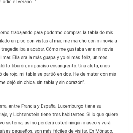
ue odio el verano…”.
ierno trabajando para poderme comprar, la tabla de mis
ilado un piso con vistas al mar, me marcho con mi novia a
tragedia iba a acabar. Cómo me gustaba ver a mi novia
el mar. Ella era la más guapa y yo el más feliz, un mes
aldito tiburón, mi paraíso ensangrentó. Una aleta, unos
ñó de rojo, mi tabla se partió en dos. He de matar con mis
e dejó sin chica, sin tabla y sin corazón”.
rra, entre Francia y España, Luxemburgo tiene su
viaje, y Lichtenstein tiene tres habitantes. Si lo que quiere
evo sistema, así no perderá usted ningún museo y verá
íses pequeños, son más fáciles de visitar. En Mónaco,