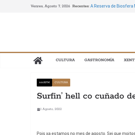
Saltar
Recentes:
A Reserva de Biosfera
Venres, Agosto 7, 2026
ao
Crecha unen gastrono
Perseidas e a Eclipse”
contido
Áurea Sánchez: “O pers
lea estes poemas se r
O verán galego énchese
descubrir Galicia entre
A cidade vella de Comp
4 ao 22 de agosto
CULTURA
GASTRONOMÍA
XENT
Circo, danza, música, 
nova edición do Festiva
666RPM
CULTURA
Surfin’ hell co cuñado d
1 Agosto, 2022
Pois xa estamos no mes de agosto. Sei que moitos