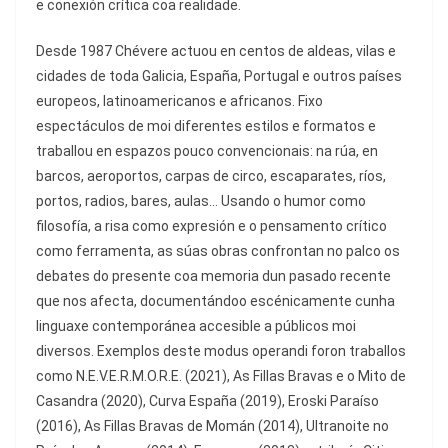
e conexión crítica coa realidade.
Desde 1987 Chévere actuou en centos de aldeas, vilas e
cidades de toda Galicia, España, Portugal e outros países
europeos, latinoamericanos e africanos. Fixo
espectáculos de moi diferentes estilos e formatos e
traballou en espazos pouco convencionais: na rúa, en
barcos, aeroportos, carpas de circo, escaparates, ríos,
portos, radios, bares, aulas… Usando o humor como
filosofía, a risa como expresión e o pensamento crítico
como ferramenta, as súas obras confrontan no palco os
debates do presente coa memoria dun pasado recente
que nos afecta, documentándoo escénicamente cunha
linguaxe contemporánea accesible a públicos moi
diversos. Exemplos deste modus operandi foron traballos
como N.E.V.E.R.M.O.R.E. (2021), As Fillas Bravas e o Mito de
Casandra (2020), Curva España (2019), Eroski Paraíso
(2016), As Fillas Bravas de Momán (2014), Ultranoite no