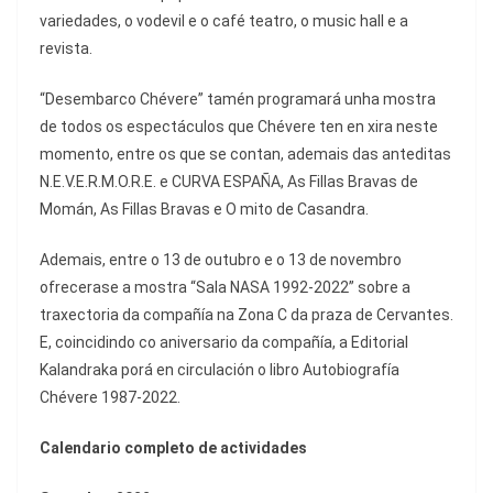
variedades, o vodevil e o café teatro, o music hall e a
revista.
“Desembarco Chévere” tamén programará unha mostra
de todos os espectáculos que Chévere ten en xira neste
momento, entre os que se contan, ademais das anteditas
N.E.V.E.R.M.O.R.E. e CURVA ESPAÑA, As Fillas Bravas de
Momán, As Fillas Bravas e O mito de Casandra.
Ademais, entre o 13 de outubro e o 13 de novembro
ofrecerase a mostra “Sala NASA 1992-2022” sobre a
traxectoria da compañía na Zona C da praza de Cervantes.
E, coincidindo co aniversario da compañía, a Editorial
Kalandraka porá en circulación o libro Autobiografía
Chévere 1987-2022.
Calendario completo de actividades