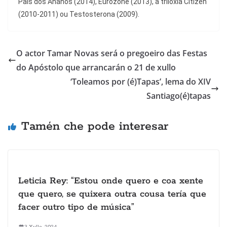
País dos Ananos (2014), Eurozone (2013), a triloxía Citizen
(2010-2011) ou Testosterona (2009).
O actor Tamar Novas será o pregoeiro das Festas
do Apóstolo que arrancarán o 21 de xullo
‘Toleamos por (é)Tapas’, lema do XIV
Santiago(é)tapas
Tamén che pode interesar
Leticia Rey: “Estou onde quero e coa xente
que quero, se quixera outra cousa tería que
facer outro tipo de música”
3 Xullo, 2024