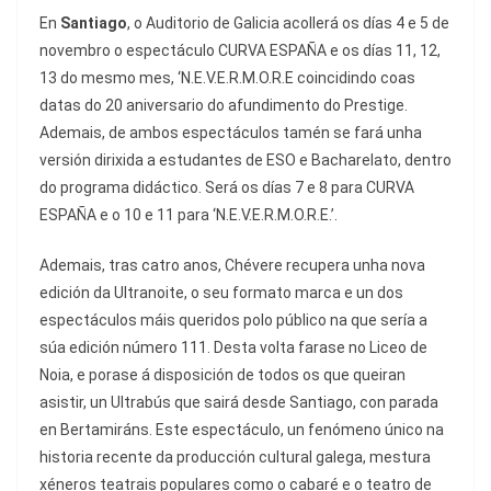
En
Santiago
, o Auditorio de Galicia acollerá os días 4 e 5 de
novembro o espectáculo CURVA ESPAÑA e os días 11, 12,
13 do mesmo mes, ‘N.E.V.E.R.M.O.R.E coincidindo coas
datas do 20 aniversario do afundimento do Prestige.
Ademais, de ambos espectáculos tamén se fará unha
versión dirixida a estudantes de ESO e Bacharelato, dentro
do programa didáctico. Será os días 7 e 8 para CURVA
ESPAÑA e o 10 e 11 para ‘N.E.V.E.R.M.O.R.E.’.
Ademais, tras catro anos, Chévere recupera unha nova
edición da Ultranoite, o seu formato marca e un dos
espectáculos máis queridos polo público na que sería a
súa edición número 111. Desta volta farase no Liceo de
Noia, e porase á disposición de todos os que queiran
asistir, un Ultrabús que sairá desde Santiago, con parada
en Bertamiráns. Este espectáculo, un fenómeno único na
historia recente da producción cultural galega, mestura
xéneros teatrais populares como o cabaré e o teatro de