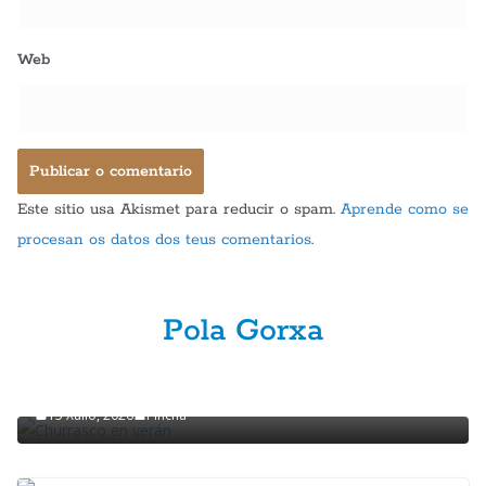
Web
Este sitio usa Akismet para reducir o spam.
Aprende como se
procesan os datos dos teus comentarios
.
Pola Gorxa
GASTRONOMÍA
POLA GORXA
Churrasco en verán
15 Xullo, 2026
Pincha