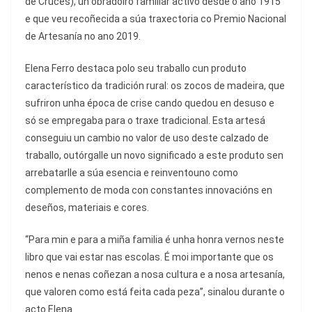
de Cruces), un obradoiro familiar activo desde o ano 1915
e que veu recoñecida a súa traxectoria co Premio Nacional
de Artesanía no ano 2019.
Elena Ferro destaca polo seu traballo cun produto
característico da tradición rural: os zocos de madeira, que
sufriron unha época de crise cando quedou en desuso e
só se empregaba para o traxe tradicional. Esta artesá
conseguiu un cambio no valor de uso deste calzado de
traballo, outórgalle un novo significado a este produto sen
arrebatarlle a súa esencia e reinventouno como
complemento de moda con constantes innovacións en
deseños, materiais e cores.
“Para min e para a miña familia é unha honra vernos neste
libro que vai estar nas escolas. É moi importante que os
nenos e nenas coñezan a nosa cultura e a nosa artesanía,
que valoren como está feita cada peza”, sinalou durante o
acto Elena.