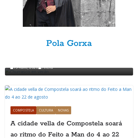
Pola Gorxa
GASTRONOMÍA
POLA GORXA
Churrasco en verán
15 Xullo, 2026
Pincha
COMPOSTELA
CULTURA
NOVAS
A cidade vella de Compostela soará
ao ritmo do Feito a Man do 4 ao 22