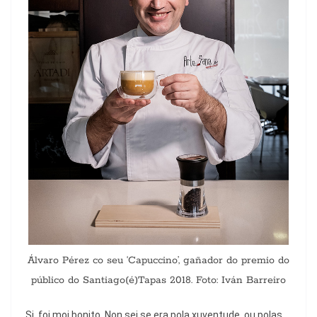
Álvaro Pérez co seu ‘Capuccino’, gañador do premio do
público do Santiago(é)Tapas 2018. Foto: Iván Barreiro
Si, foi moi bonito. Non sei se era pola xuventude, ou polas