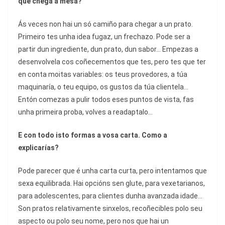
que chega á mesa?
Ás veces non hai un só camiño para chegar a un prato.
Primeiro tes unha idea fugaz, un frechazo. Pode ser a
partir dun ingrediente, dun prato, dun sabor… Empezas a
desenvolvela cos coñecementos que tes, pero tes que ter
en conta moitas variables: os teus provedores, a túa
maquinaría, o teu equipo, os gustos da túa clientela…
Entón comezas a pulir todos eses puntos de vista, fas
unha primeira proba, volves a readaptalo…
E con todo isto formas a vosa carta. Como a
explicarías?
Pode parecer que é unha carta curta, pero intentamos que
sexa equilibrada. Hai opcións sen glute, para vexetarianos,
para adolescentes, para clientes dunha avanzada idade…
Son pratos relativamente sinxelos, recoñecibles polo seu
aspecto ou polo seu nome, pero nos que hai un