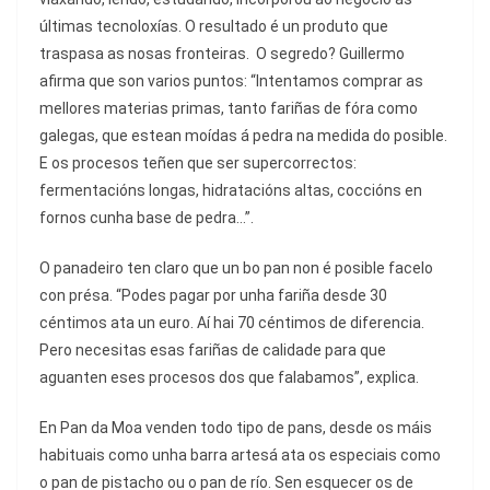
últimas tecnoloxías. O resultado é un produto que
traspasa as nosas fronteiras. O segredo? Guillermo
afirma que son varios puntos: “Intentamos comprar as
mellores materias primas, tanto fariñas de fóra como
galegas, que estean moídas á pedra na medida do posible.
E os procesos teñen que ser supercorrectos:
fermentacións longas, hidratacións altas, coccións en
fornos cunha base de pedra…”.
O panadeiro ten claro que un bo pan non é posible facelo
con présa. “Podes pagar por unha fariña desde 30
céntimos ata un euro. Aí hai 70 céntimos de diferencia.
Pero necesitas esas fariñas de calidade para que
aguanten eses procesos dos que falabamos”, explica.
En Pan da Moa venden todo tipo de pans, desde os máis
habituais como unha barra artesá ata os especiais como
o pan de pistacho ou o pan de río. Sen esquecer os de