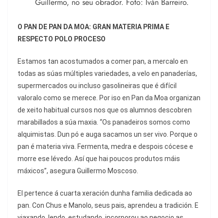
Guillermo, no seu obrador. Foto: Iván Barreiro.
O PAN DE PAN DA MOA: GRAN MATERIA PRIMA E
RESPECTO POLO PROCESO
Estamos tan acostumados a comer pan, a mercalo en
todas as súas múltiples variedades, a velo en panaderías,
supermercados ou incluso gasolineiras que é difícil
valoralo como se merece. Por iso en Pan da Moa organizan
de xeito habitual cursos nos que os alumnos descobren
marabillados a súa maxia. “Os panadeiros somos como
alquimistas. Dun pó e auga sacamos un ser vivo. Porque o
pan é materia viva. Fermenta, medra e despois cócese e
morre ese lévedo. Así que hai poucos produtos máis
máxicos”, asegura Guillermo Moscoso.
El pertence á cuarta xeración dunha familia dedicada ao
pan. Con Chus e Manolo, seus pais, aprendeu a tradición. E
viaxando, lendo, estudando, incorporou ao negocio as