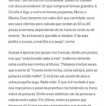
sentido”, sentencia con rotundidade. Guillermo traballa
con dous provedores. Un que compra en lonxas grandes, A
Coruña e Vigo, e outro en lonxas pequenas, Muros e
Ribeira. Exactamente non sabe dicir que cantidade serve
aos seus clientes pero calcula que rondan as 60 ou 80
pezas á semana, dependendo de se trata do verán ou do
inverno. “Ao estranxeiro gústalle a robaliza. O de aquí
prefire o curuxo, o martiño e o sargo”, conta.
Grazas a apostar por pezas moi frescas, obtén uns pratos
nos que “cada bocado sabe a mar”. Guillermo defende
unha cociña sen moitos artificios. “Pásanos moitas veces
que a xente di: “O peixe está moi bo, coma sempre, pero as
patacas están mellor”. E só levan sal, aceite de oliva e
unha pouquiña auga. Nada máis. O que si é verdade é que
nós marcamos o peixe na prancha e terminámolo no forno
sobre as patacas. Entón esas xelatinas van ás patacas e
cobran outro sabor. Por último, todos os peixes que
facemos de forma sinxela rematámolos cun aceite de