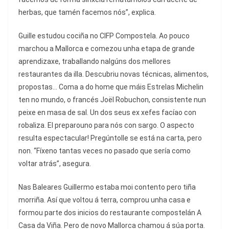
herbas, que tamén facemos nós”, explica.
Guille estudou cociña no CIFP Compostela. Ao pouco
marchou a Mallorca e comezou unha etapa de grande
aprendizaxe, traballando nalgúns dos mellores
restaurantes da illa. Descubriu novas técnicas, alimentos,
propostas… Coma a do home que máis Estrelas Michelin
ten no mundo, o francés Joël Robuchon, consistente nun
peixe en masa de sal. Un dos seus ex xefes facíao con
robaliza. El preparouno para nós con sargo. O aspecto
resulta espectacular! Pregúntolle se está na carta, pero
non. “Fíxeno tantas veces no pasado que sería como
voltar atrás”, asegura.
Nas Baleares Guillermo estaba moi contento pero tiña
morriña. Así que voltou á terra, comprou unha casa e
formou parte dos inicios do restaurante compostelán A
Casa da Viña. Pero de novo Mallorca chamou á súa porta.