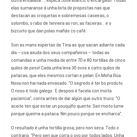
outra ensalada…”, explica José Blanco, o encargado. Todas
elas sumaranse á unha lista de propostas nas que
destacan as croquetas e sobremesas caseiras, o
solombo, o rabo de tenreira ao ron, as faceiras… e o
bizcoito que dan polas mañás co café.
Son as mans expertas de Tina as que sacan adiante cada
día – coa axuda dos seus compañeiros – todas as
comandas e unha media de entre 70 e 80 tortillas de cinco
quilos de peso! Cada unha leva 30 ovos e catro quilos de
patacas, que eles mesmos cortan e pelan. En Moha Rúa
Nova non hai nada envasado. “O segredo é ter bo produto.
O noso é todo galego. E despois é facela con moita
paciencia”, conta antes de dar algún que outro truco. “O
aceite ten que estar un pouquiño quente. Sen moito lume
porque queima a pataca. Nin pouco porque se encharca”.
O resultado é unha tortilla grosa, pero non seca. Todo o
contrario. “Pero sen que corra o ovo por todos lados. Unha