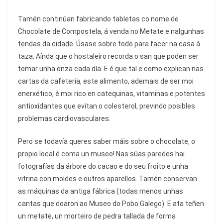
Tamén continúan fabricando tabletas co nome de
Chocolate de Compostela, á venda no Metate e nalgunhas
tendas da cidade. Úsase sobre todo para facer na casa á
taza. Aínda que o hostaleiro recorda o san que poden ser
tomar unha onza cada día. E é que tal e como explican nas
cartas da cafetería, este alimento, ademais de ser moi
enerxético, é moi rico en catequinas, vitaminas e potentes
antioxidantes que evitan o colesterol, previndo posibles
problemas cardiovasculares.
Pero se todavía queres saber máis sobre o chocolate, o
propio local é coma un museo! Nas súas paredes hai
fotografías da árbore do cacao e do seu froito e unha
vitrina con moldes e outros aparellos. Tamén conservan
as máquinas da antiga fábrica (todas menos unhas
cantas que doaron ao Museo do Pobo Galego). E ata teñen
un metate, un morteiro de pedra tallada de forma