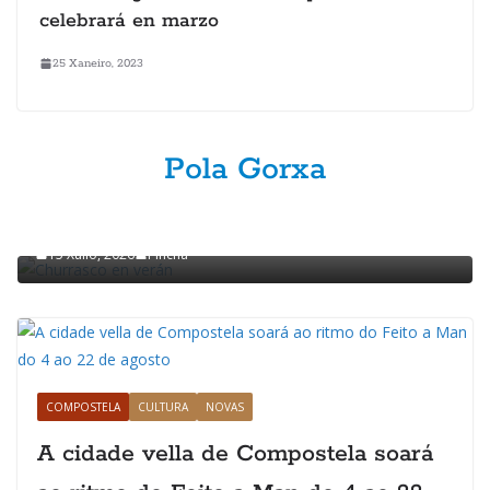
celebrará en marzo
25 Xaneiro, 2023
Pola Gorxa
GASTRONOMÍA
POLA GORXA
Churrasco en verán
15 Xullo, 2026
Pincha
COMPOSTELA
CULTURA
NOVAS
A cidade vella de Compostela soará