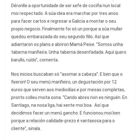
Déronlle a oportunidade de ser xefe de cociña nun local
moi respectado. A súa idea era marchar por tres anos
para facer cartos e regresar a Galicia a montar o seu
propio negocio. Finalmente foi só un porque a súa muller
quedou embarazada do seu segundo fillo. Así que
adiantaron os plans e abriron Mamá Peixe. “Somos unha
taberna mariñeira. Unha taberna desenfadada. Aquí quero
barullo, ruído”, comenta.
Nos inicios buscaban só “asomar a cabeza”. E ben que o
fixeron! O seu menú mariñeiro, un degustación por 12
euros que serven aos mediodías e por mesas completas,
pronto colleu moita sona. “Cando abres non es ninguén. En
Santiago, na nosa liga, hai xente moi boa. Así que
decidimos facer un menú gancho. E funcionou moi ben
porque a relación calidade-prezo é vantaxosa para o
cliente”, sinala.