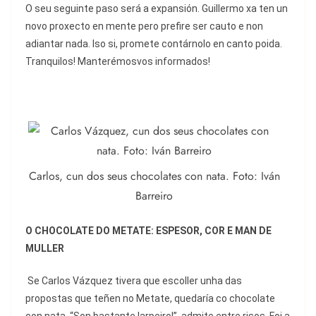
O seu seguinte paso será a expansión. Guillermo xa ten un
novo proxecto en mente pero prefire ser cauto e non
adiantar nada. Iso si, promete contárnolo en canto poida.
Tranquilos! Manterémosvos informados!
Carlos, cun dos seus chocolates con nata. Foto: Iván
Barreiro
O CHOCOLATE DO METATE: ESPESOR, COR E MAN DE
MULLER
Se Carlos Vázquez tivera que escoller unha das
propostas que teñen no Metate, quedaría co chocolate
con nata. “Son bastante larpeiro!”, admite entre risos. Foi a