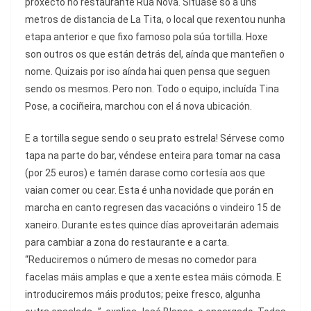
proxecto no restaurante Rúa Nova. Sitúase só a uns
metros de distancia de La Tita, o local que rexentou nunha
etapa anterior e que fixo famoso pola súa tortilla. Hoxe
son outros os que están detrás del, aínda que manteñen o
nome. Quizais por iso aínda hai quen pensa que seguen
sendo os mesmos. Pero non. Todo o equipo, incluída Tina
Pose, a cociñeira, marchou con el á nova ubicación.
E a tortilla segue sendo o seu prato estrela! Sérvese como
tapa na parte do bar, véndese enteira para tomar na casa
(por 25 euros) e tamén darase como cortesía aos que
vaian comer ou cear. Esta é unha novidade que porán en
marcha en canto regresen das vacacións o vindeiro 15 de
xaneiro. Durante estes quince días aproveitarán ademais
para cambiar a zona do restaurante e a carta.
“Reduciremos o número de mesas no comedor para
facelas máis amplas e que a xente estea máis cómoda. E
introduciremos máis produtos; peixe fresco, algunha