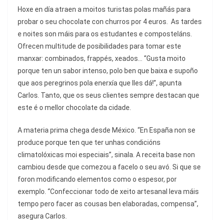
Hoxe en día atraen a moitos turistas polas mañás para
probar o seu chocolate con churros por 4 euros. As tardes
e noites son máis para os estudantes e composteláns.
Ofrecen multitude de posibilidades para tomar este
manxar: combinados, frappés, xeados… “Gusta moito
porque ten un sabor intenso, polo ben que baixa e supoño
que aos peregrinos pola enerxía que lles dá!”, apunta
Carlos. Tanto, que os seus clientes sempre destacan que
este é o mellor chocolate da cidade.
A materia prima chega desde México. “En España non se
produce porque ten que ter unhas condicións
climatolóxicas moi especiais”, sinala. A receita base non
cambiou desde que comezou a facelo o seu avó. Si que se
foron modificando elementos como o espesor, por
exemplo. “Confeccionar todo de xeito artesanal leva máis
tempo pero facer as cousas ben elaboradas, compensa”,
asegura Carlos.