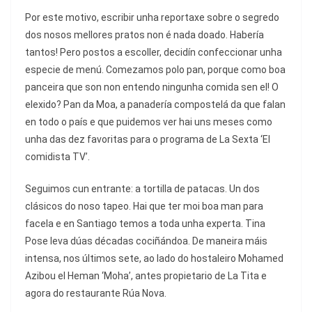
Por este motivo, escribir unha reportaxe sobre o segredo
dos nosos mellores pratos non é nada doado. Habería
tantos! Pero postos a escoller, decidín confeccionar unha
especie de menú. Comezamos polo pan, porque como boa
panceira que son non entendo ningunha comida sen el! O
elexido? Pan da Moa, a panadería compostelá da que falan
en todo o país e que puidemos ver hai uns meses como
unha das dez favoritas para o programa de La Sexta ‘El
comidista TV’.
Seguimos cun entrante: a tortilla de patacas. Un dos
clásicos do noso tapeo. Hai que ter moi boa man para
facela e en Santiago temos a toda unha experta. Tina
Pose leva dúas décadas cociñándoa. De maneira máis
intensa, nos últimos sete, ao lado do hostaleiro Mohamed
Azibou el Heman ‘Moha’, antes propietario de La Tita e
agora do restaurante Rúa Nova.