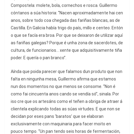
Compostela: molete, bola, cornechos e rosca. Guillermo
cóntanos a súa historia: “Nacen aproximadamente hai cen
anos, sobre todo coa chegada das fariñas blancas, as de
Castilla. En Galicia había trigo do país, millo e centeo. Entón
o que se facía era broa. Por que se deixaron de utilizar aquí
as fariñas galegas? Porque é unha zona de sacerdotes, de
cultura, de funcionarios… xente que adquisitivamente tiña
poder. E quería o pan branco”.
Aínda que poida parecer que falamos dun produto que non
falta en ningunha mesa, Guillermo afirma que estamos
nun dos momentos no que menos se consome. “Non é
como fai cincuenta anos cando se vendía só”, sinala. Por
iso cre que os artesáns como el teñen a obriga de atraer á
clientela explicando todas as súas virtudes. E que non se
decidan por eses pans ‘baratos’ que se elaboran
exclusivamente con maquinaria para facer moito en
pouco tempo. “Un pan tendo seis horas de fermentación,