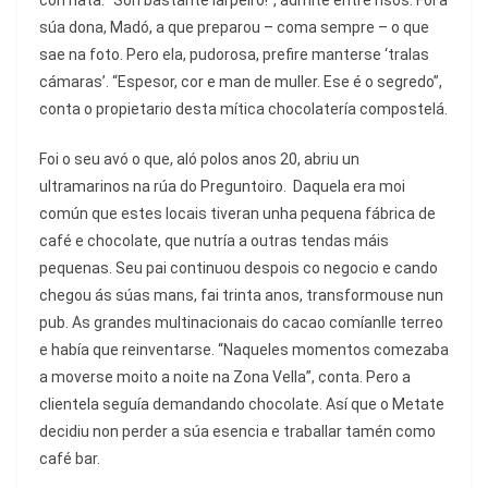
súa dona, Madó, a que preparou – coma sempre – o que
sae na foto. Pero ela, pudorosa, prefire manterse ‘tralas
cámaras’. “Espesor, cor e man de muller. Ese é o segredo”,
conta o propietario desta mítica chocolatería compostelá.
Foi o seu avó o que, aló polos anos 20, abriu un
ultramarinos na rúa do Preguntoiro. Daquela era moi
común que estes locais tiveran unha pequena fábrica de
café e chocolate, que nutría a outras tendas máis
pequenas. Seu pai continuou despois co negocio e cando
chegou ás súas mans, fai trinta anos, transformouse nun
pub. As grandes multinacionais do cacao comíanlle terreo
e había que reinventarse. “Naqueles momentos comezaba
a moverse moito a noite na Zona Vella”, conta. Pero a
clientela seguía demandando chocolate. Así que o Metate
decidiu non perder a súa esencia e traballar tamén como
café bar.