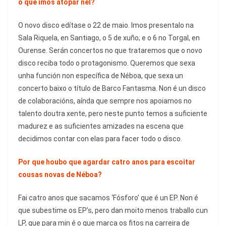
o que imos atopar nel?
O novo disco edítase o 22 de maio. Imos presentalo na
Sala Riquela, en Santiago, o 5 de xuño; e o 6 no Torgal, en
Ourense. Serán concertos no que trataremos que o novo
disco reciba todo o protagonismo. Queremos que sexa
unha función non específica de Néboa, que sexa un
concerto baixo o título de Barco Fantasma. Non é un disco
de colaboracións, aínda que sempre nos apoiamos no
talento doutra xente, pero neste punto temos a suficiente
madurez e as suficientes amizades na escena que
decidimos contar con elas para facer todo o disco.
Por que houbo que agardar catro anos para escoitar
cousas novas de Néboa?
Fai catro anos que sacamos ‘Fósforo’ que é un EP. Non é
que subestime os EP’s, pero dan moito menos traballo cun
LP, que para min é o que marca os fitos na carreira de