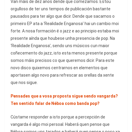
Van máis de dez anos dende que comezamos. Estou
orgulloso de ter uns tempos de publicación bastante
pausados para ter algo que dicir. Dende que sacamos o
primeiro EP ata a ‘Realidade Enganosa’ hai un cambio moi
forte. A nosa formación é o jazz e ao principio estaba moi
presente aínda que houbese unha presencia de pop. Na
‘Realidade Enganosa’, sendo uns músicos cun maior
coñecemento do jazz, isto esta menos presente porque
somos máis precisos co que queremos dicir. Para este
novo disco quixemos centrarnos en elementos que
aportasen algo novo para refrescar as orellas da xente
que nos sigue.
Pensades que a vosa proposta sigue sendo vangarda?
Ten sentido falar de Néboa como banda pop?
Cústame responder a isto porque a percepción de
vangarda é algo moi persoal. Haberá quen pense que
Néboa somos uns tarados e haberá quen pense o noso xa