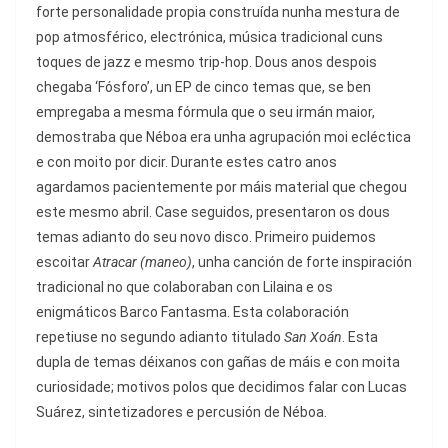
forte personalidade propia construída nunha mestura de
pop atmosférico, electrónica, música tradicional cuns
toques de jazz e mesmo trip-hop. Dous anos despois
chegaba ‘Fósforo’, un EP de cinco temas que, se ben
empregaba a mesma fórmula que o seu irmán maior,
demostraba que Néboa era unha agrupación moi ecléctica
e con moito por dicir. Durante estes catro anos
agardamos pacientemente por máis material que chegou
este mesmo abril. Case seguidos, presentaron os dous
temas adianto do seu novo disco. Primeiro puidemos
escoitar
Atracar (maneo)
, unha canción de forte inspiración
tradicional no que colaboraban con Lilaina e os
enigmáticos Barco Fantasma. Esta colaboración
repetiuse no segundo adianto titulado
San Xoán
. Esta
dupla de temas déixanos con gañas de máis e con moita
curiosidade; motivos polos que decidimos falar con Lucas
Suárez, sintetizadores e percusión de Néboa.