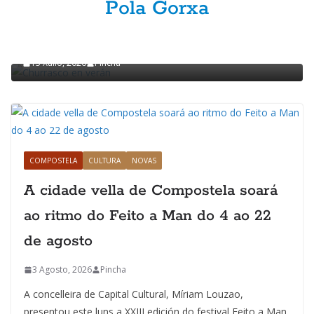
Pola Gorxa
GASTRONOMÍA
POLA GORXA
Churrasco en verán
15 Xullo, 2026
Pincha
COMPOSTELA
CULTURA
NOVAS
A cidade vella de Compostela soará
ao ritmo do Feito a Man do 4 ao 22
de agosto
3 Agosto, 2026
Pincha
A concelleira de Capital Cultural, Míriam Louzao,
presentou este luns a XXIII edición do festival Feito a Man,