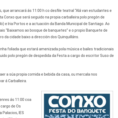
, que arrancará ás 11:00 h co desfile teatral “Alá van estudantes e
ta Conxo que será seguido na propia carballeira polo pregón de
) e Iria Portos e a actuación da Banda Municipal de Santiago. Ao
rais “Baixamos ao bosque de banquetes” e o propio Banquete de
o da cidade baixo a dirección dos Quinquilláns.
unha foliada que estará amenizada pola música e bailes tradicionais
guido polo pregón de despedida da Festa a cargo do escritor Suso de
raer a súa propia comida e bebida da casa, ou mercala nos
r á Carballeira.
enres ás 11:00 coa
 cargo de Os
 Palacios, IES