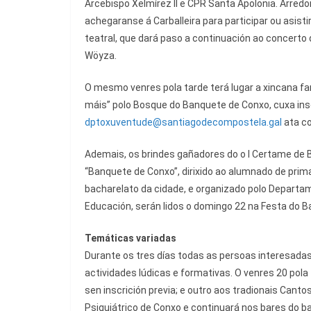
Arcebispo Xelmírez II e CPR Santa Apolonia. Arred
achegaranse á Carballeira para participar ou asisti
teatral, que dará paso a continuación ao concerto
Wöyza.
O mesmo venres pola tarde terá lugar a xincana fa
máis” polo Bosque do Banquete de Conxo, cuxa insc
dptoxuventude@santiagodecompostela.gal
ata co
Ademais, os brindes gañadores do o I Certame de 
“Banquete de Conxo”, dirixido ao alumnado de prima
bacharelato da cidade, e organizado polo Departa
Educación, serán lidos o domingo 22 na Festa do B
Temáticas variadas
Durante os tres días todas as persoas interesadas
actividades lúdicas e formativas. O venres 20 pola 
sen inscrición previa; e outro aos tradionais Canto
Psiquiátrico de Conxo e continuará nos bares do ba