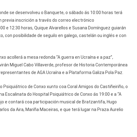
 onde se desenvolveu o Banquete, o sábado ás 10:00 horas terá
 previa inscrición a través do correo electrónico
:00 e 12:30 horas, Quique Alvarellos e Susana Domínguez guiarán
, con posibilidade de seguilo en galego, castelán ou inglés e con
nxo acollerá a mesa redonda “A guerra en Ucraína e a paz”,
rvirán Miguel Cabo Villaverde, profesor de Historia Contemporánea
 representantes de AGA Ucraína e a Plataforma Galiza Pola Paz.
Psiquiátrico de Conxo xunto coa Coral Amigos do Castiñeiriño, o
 Escalinata do Hospital Psiquiátrico de Conxo ás 19:00 e a “A
jo e contará coa participación musical de Bratzantifa, Hugo
rlos da Aira, Mariña Maceiras, e que terá lugar na Praza Aurelio