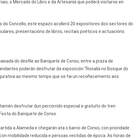
 maio, o Mercado do Libro e da Artesanía que poderá visitarse en
 do Concello, este espazo acollerá 20 expositores dos sectores do
ulares, presentacións de libros, recitais poéticos e actuacións
 baixada do desfile ao Banquete de Conxo, entre a praza de
andantes poderán desfrutar da exposición “Rosalía no Bosque do
figurativa ao mesmo tempo que se fai un recoñecemento aos
tamén desfrutar dun percorrido especial e gratuíto do tren
 Festa do Banquete de Conxo.
partida a Alameda e chegarán ata o barrio de Conxo, con prioridade
con mobilidade reducida e persoas vestidas de época. As horas de