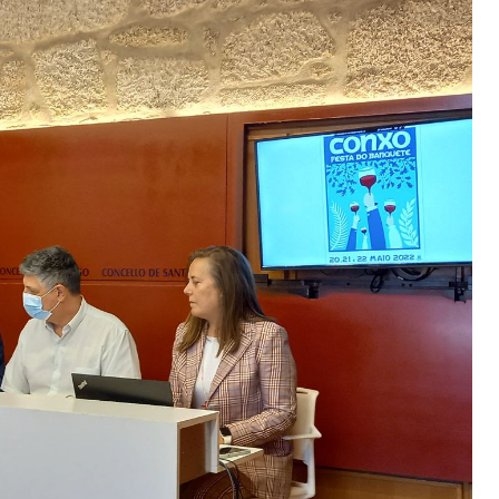
GASTRONOMÍA
POLA GORXA
Churrasco en verán
15 Xullo, 2026
Pincha