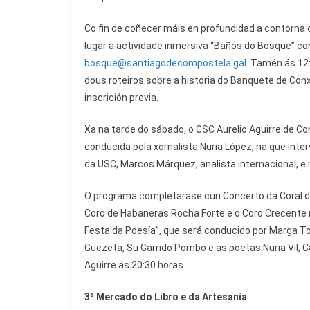
Co fin de coñecer máis en profundidad a contorna
lugar a actividade inmersiva “Baños do Bosque” con
bosque@santiagodecompostela.gal
. Tamén ás 12
dous roteiros sobre a historia do Banquete de Conxo
inscrición previa.
Xa na tarde do sábado, o CSC Aurelio Aguirre de Co
conducida pola xornalista Nuria López, na que inte
da USC, Marcos Márquez, analista internacional, e
O programa completarase cun Concerto da Coral do 
Coro de Habaneras Rocha Forte e o Coro Crecente na
Festa da Poesía”, que será conducido por Marga To
Guezeta, Su Garrido Pombo e as poetas Nuria Vil, Ca
Aguirre ás 20:30 horas.
3º Mercado do Libro e da Artesanía