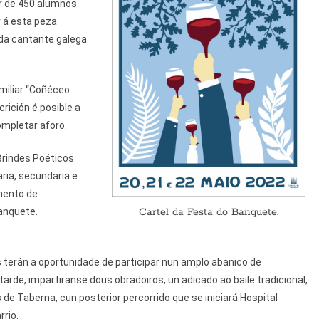
or de 450 alumnos
r á esta peza
 da cantante galega
miliar “Coñéceo
rición é posible a
mpletar aforo.
Brindes Poéticos
ria, secundaria e
mento de
Cartel da Festa do Banquete.
anquete.
 terán a oportunidade de participar nun amplo abanico de
tarde, impartiranse dous obradoiros, un adicado ao baile tradicional,
s de Taberna, cun posterior percorrido que se iniciará Hospital
rrio.