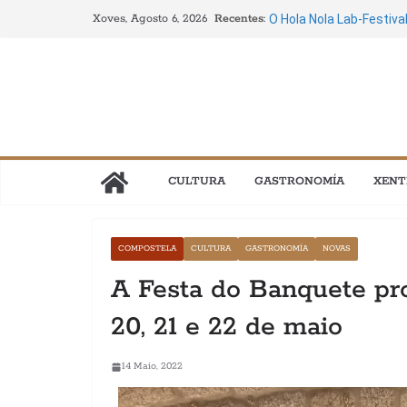
Saltar
Recentes:
O Hola Nola Lab-Festiva
Xoves, Agosto 6, 2026
ao
setembro
O verán galego énchese 
contido
descubrir Galicia entre
A cidade vella de Compo
4 ao 22 de agosto
Circo, danza, música, 
nova edición do Festiva
A Reserva de Biosfera 
CULTURA
GASTRONOMÍA
XENT
Crecha unen gastronom
Perseidas e a Eclipse”
COMPOSTELA
CULTURA
GASTRONOMÍA
NOVAS
A Festa do Banquete pr
20, 21 e 22 de maio
14 Maio, 2022