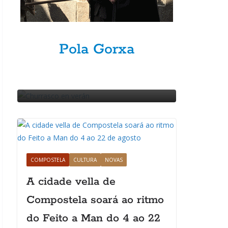
Pola Gorxa
GASTRONOMÍA
POLA GORXA
GASTRONOMÍ
Churrasco en verán
Churra
15 Xullo, 2026
Pincha
15 Xullo, 2
COMPOSTELA
CULTURA
NOVAS
A cidade vella de
Compostela soará ao ritmo
do Feito a Man do 4 ao 22