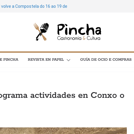
l volve a Compostela do 16 ao 19 de
de cultura: máis de 3.600 plans para
 concertos, festivais e exposicións
stela soará ao ritmo do Feito a Man do
poesía e cinema protagonizan unha
l C en Santiago
Mariñas Coruñesas e A Artesa da Moza
E PINCHA
REVISTA EN PAPEL
GUÍA DE OCIO E COMPRAS
ía e astronomía no menú “As
ograma actividades en Conxo o