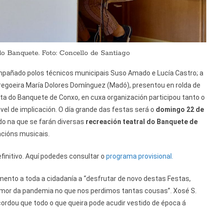
do Banquete. Foto: Concello de Santiago
mpañado polos técnicos municipais Suso Amado e Lucía Castro; a
 pregoeira María Dolores Domínguez (Madó), presentou en rolda de
ta do Banquete de Conxo, en cuxa organización participou tanto o
vel de implicación. O día grande das festas será o
domingo 22 de
o na que se farán diversas
recreación teatral do Banquete de
acións musicais.
initivo. Aquí podedes consultar o
programa provisional.
amento a toda a cidadanía a “desfrutar de novo destas Festas,
 mor da pandemia no que nos perdimos tantas cousas”. Xosé S.
cordou que todo o que queira pode acudir vestido de época á