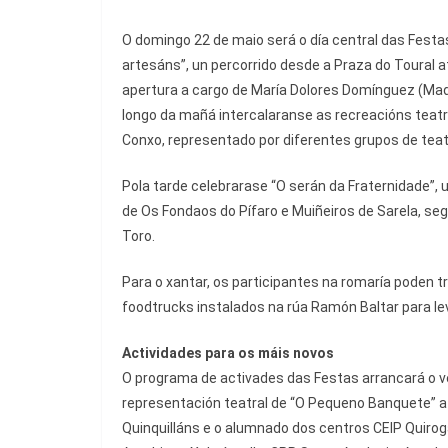
O domingo 22 de maio será o día central das Festas
artesáns”, un percorrido desde a Praza do Toural a
apertura a cargo de María Dolores Domínguez (Madó
longo da mañá intercalaranse as recreacións teat
Conxo, representado por diferentes grupos de teatr
Pola tarde celebrarase “O serán da Fraternidade”, 
de Os Fondaos do Pífaro e Muiñeiros de Sarela, se
Toro.
Para o xantar, os participantes na romaría poden t
foodtrucks instalados na rúa Ramón Baltar para leva
Actividades para os máis novos
O programa de activades das Festas arrancará o v
representación teatral de “O Pequeno Banquete” a
Quinquilláns e o alumnado dos centros CEIP Quiroga