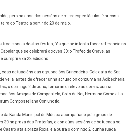
alde, pero no caso das sesións de microespectáculos é preciso
eteira do Teatro a partir do 20 de maio.
 tradicionais destas festas, “ás que se intenta facer referencia no
 Cabalar que se celebrará o xoves 30; o Trofeo de Chave, as
e cumprirá xa 22 edicións.
, coas actuacións das agrupacións Brincadeira, Colexiata do Sar,
de vella, antes de ofrecer unha actuación conxunta na Acibechería,
stas, o domingo 2 de xuño, tomarán o relevo as corais, cunha
ormacións Amigos de Compostela, Coto da Nai, Hermano Gómez, La
torum Compostellana Coniunctio.
o da Banda Municipal de Música acompañado polo grupo de
ves 30 na praza das Praterías; e con dúas sesións de batucada na
te Castro ata a praza Roxa; e a outra o domingo 2, cunha ruada