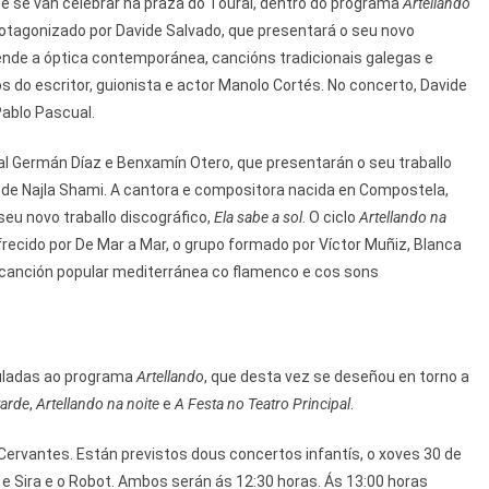
 se van celebrar na praza do Toural, dentro do programa
Artellando
protagonizado por Davide Salvado, que presentará o seu novo
, dende a óptica contemporánea, cancións tradicionais galegas e
do escritor, guionista e actor Manolo Cortés. No concerto, Davide
ablo Pascual.
al Germán Díaz e Benxamín Otero, que presentarán o seu traballo
a de Najla Shami. A cantora e compositora nacida en Compostela,
 seu novo traballo discográfico,
Ela sabe a sol
. O ciclo
Artellando na
ecido por De Mar a Mar, o grupo formado por Víctor Muñiz, Blanca
 a canción popular mediterránea co flamenco e cos sons
culadas ao programa
Artellando
, que desta vez se deseñou en torno a
tarde
,
Artellando na noite
e
A Festa no Teatro Principal
.
ervantes. Están previstos dous concertos infantís, o xoves 30 de
e Sira e o Robot. Ambos serán ás 12:30 horas. Ás 13:00 horas