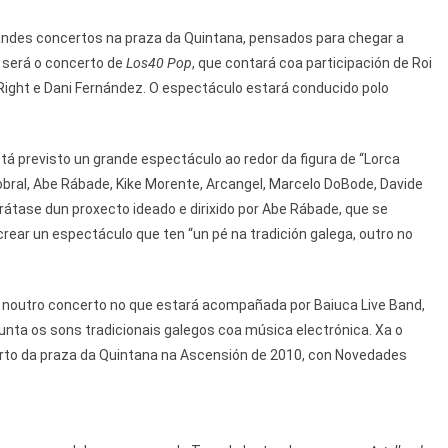
andes concertos na praza da Quintana, pensados para chegar a
, será o concerto de
Los40 Pop
, que contará coa participación de Roi
 Right e Dani Fernández. O espectáculo estará conducido polo
stá previsto un grande espectáculo ao redor da figura de “Lorca
bral, Abe Rábade, Kike Morente, Arcangel, Marcelo DoBode, Davide
rátase dun proxecto ideado e dirixido por Abe Rábade, que se
rear un espectáculo que ten “un pé na tradición galega, outro no
, noutro concerto no que estará acompañada por Baiuca Live Band,
xunta os sons tradicionais galegos coa música electrónica. Xa o
erto da praza da Quintana na Ascensión de 2010, con Novedades