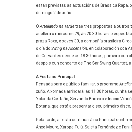
están previstas as actuacións de Brassica Rapa, o 3
domingo 2 de xuño.
O
Artellando na Tarde
trae tres propostas a outros t
acollerá o mércores 29, ás 20:30 horas, o espect
praza Roxa, o xoves 30, a compañía brasileira Cir
o día do
Swing na Ascensión
, en colaboración coa 
de Cervantes dende as 18:30 horas, primeiro cun ob
despois cun concerto de The Sar Swing Quartet, a p
A Festa no Principal
Pensada para o público familiar, o programa
Artell
xuño. A xornada arrincará, ás 11:30 horas, cunha 
Yolanda Castaño, Servando Barreiro e Inacio Vilari
Botana, que está a presentar o seu primeiro disco,
Pola tarde, a festa continuará no Principal cunha 
Anxo Moure, Xarope Tulú, Saleta Fernández e Fani 