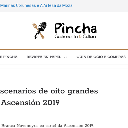
a Mariñas Coruñesas e A Artesa da Moza
mía e astronomía no menú “As
oal aquí é universal; espero que quen
recoñeza neles”
e de cultura: máis de 3.600 plans para
e concertos, festivais e exposicións
postela soará ao ritmo do Feito a Man do
E PINCHA
REVISTA EN PAPEL
GUÍA DE OCIO E COMPRAS
 poesía e cinema protagonizan unha
al C en Santiago
GASTRONOMÍA
POLA GORXA
escenarios de oito grandes
Churrasco en verán
 Ascensión 2019
15 Xullo, 2026
Pincha