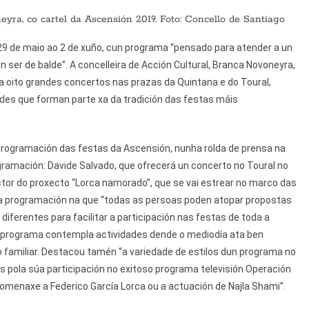
ra, co cartel da Ascensión 2019. Foto: Concello de Santiago
9 de maio ao 2 de xuño, cun programa “pensado para atender a un
n ser de balde”. A concelleira de Acción Cultural, Branca Novoneyra,
a oito grandes concertos nas prazas da Quintana e do Toural,
ades que forman parte xa da tradición das festas máis
 programación das festas da Ascensión, nunha rolda de prensa na
ramación: Davide Salvado, que ofrecerá un concerto no Toural no
tor do proxecto “Lorca namorado”, que se vai estrear no marco das
ha programación na que “todas as persoas poden atopar propostas
diferentes para facilitar a participación nas festas de toda a
e o programa contempla actividades dende o mediodía ata ben
o familiar. Destacou tamén “a variedade de estilos dun programa no
pola súa participación no exitoso programa televisión Operación
omenaxe a Federico García Lorca ou a actuación de Najla Shami”.