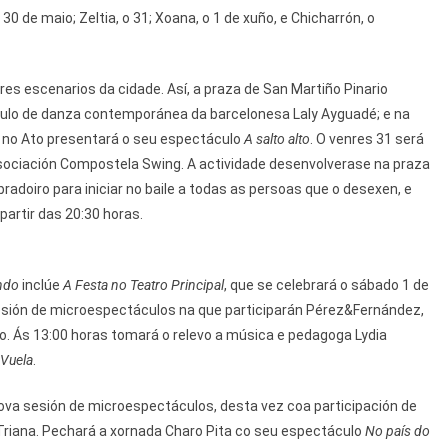
0 de maio; Zeltia, o 31; Xoana, o 1 de xuño, e Chicharrón, o
res escenarios da cidade. Así, a praza de San Martiño Pinario
áculo de danza contemporánea da barcelonesa Laly Ayguadé; e na
co no Ato presentará o seu espectáculo
A salto alto
. O venres 31 será
Asociación Compostela Swing. A actividade desenvolverase na praza
radoiro para iniciar no baile a todas as persoas que o desexen, e
artir das 20:30 horas.
ando
inclúe
A Festa no Teatro Principal
, que se celebrará o sábado 1 de
sesión de microespectáculos na que participarán Pérez&Fernández,
ño. Ás 13:00 horas tomará o relevo a música e pedagoga Lydia
Vuela
.
nova sesión de microespectáculos, desta vez coa participación de
Triana. Pechará a xornada Charo Pita co seu espectáculo
No país do