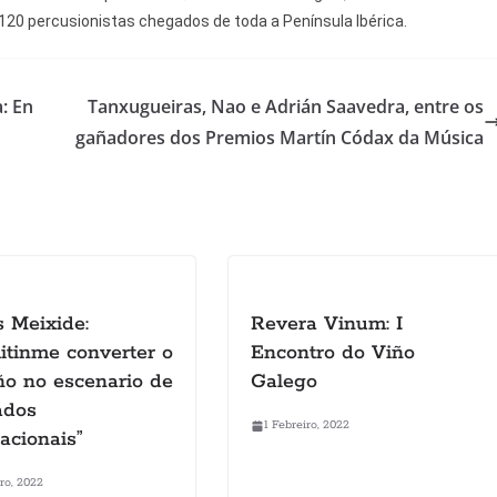
 120 percusionistas chegados de toda a Península Ibérica.
: En
Tanxugueiras, Nao e Adrián Saavedra, entre os
gañadores dos Premios Martín Códax da Música
s Meixide:
Revera Vinum: I
itinme converter o
Encontro do Viño
o no escenario de
Galego
ados
1 Febreiro, 2022
acionais”
iro, 2022