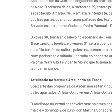
Aos concertos da Quintana engádense os catro que
na Noite
. O primeiro deles, o mércores 29, estará 
espectáculo,
Amarelo
. Nel, o artista reinterpreta
doutras partes do mundo, acompañadas dos textos 
Salvado estará acompañado por Pedro Pascual e P
O xoves 30, tomarán o relevo no escenario do Tour
Trece cancións bonitas
, e o venres 31 será a quend
pero filla tamén da cultura palestina, presentará o
Noite
pecharase o sábado 1 de xuño co concerto ofr
Paloma, Wafir Gibril e Vicente Molino que fusiona
latinoamericanos.
Artellando no Vermú e Artellando na Tarde
Boa parte das propostas da Ascensión están vin
catro apartados:
Artellando no vermú
,
Artellando na 
O
Artellando no Vermú
desenvolverase na praza de C
maio e o domingo 2 de xuño, con Martiña Soñadora 