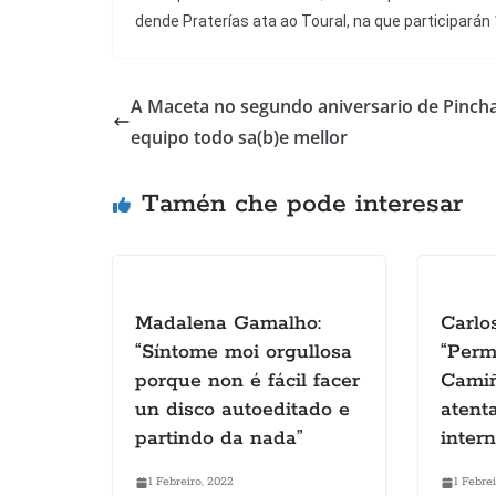
dende Praterías ata ao Toural, na que participarán
A Maceta no segundo aniversario de Pincha
equipo todo sa(b)e mellor
Tamén che pode interesar
Madalena Gamalho:
Carlo
“Síntome moi orgullosa
“Perm
porque non é fácil facer
Camiñ
un disco autoeditado e
atent
partindo da nada”
intern
1 Febreiro, 2022
1 Febre