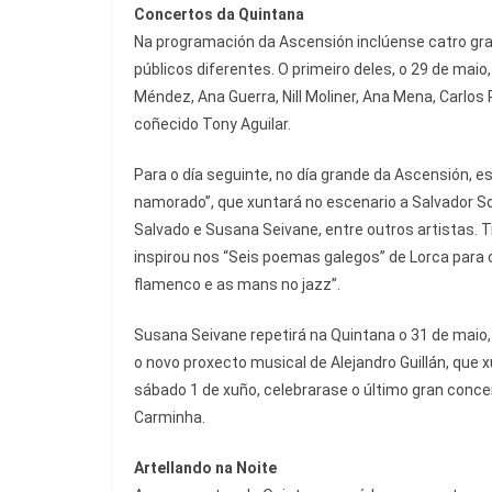
Concertos da Quintana
Na programación da Ascensión inclúense catro gr
públicos diferentes. O primeiro deles, o 29 de maio
Méndez, Ana Guerra, Nill Moliner, Ana Mena, Carlos
coñecido Tony Aguilar.
Para o día seguinte, no día grande da Ascensión, e
namorado”, que xuntará no escenario a Salvador So
Salvado e Susana Seivane, entre outros artistas. T
inspirou nos “Seis poemas galegos” de Lorca para c
flamenco e as mans no jazz”.
Susana Seivane repetirá na Quintana o 31 de maio
o novo proxecto musical de Alejandro Guillán, que 
sábado 1 de xuño, celebrarase o último gran conc
Carminha.
Artellando na Noite