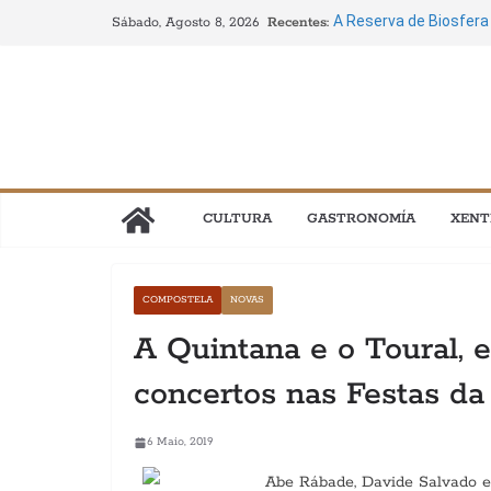
Saltar
Recentes:
A Reserva de Biosfer
Sábado, Agosto 8, 2026
ao
Crecha unen gastrono
Perseidas e a Eclipse”
contido
Áurea Sánchez: “O pers
lea estes poemas se 
O verán galego énches
descubrir Galicia entr
A cidade vella de Com
4 ao 22 de agosto
CULTURA
GASTRONOMÍA
XENT
Circo, danza, música,
nova edición do Festiv
COMPOSTELA
NOVAS
A Quintana e o Toural, 
concertos nas Festas da
6 Maio, 2019