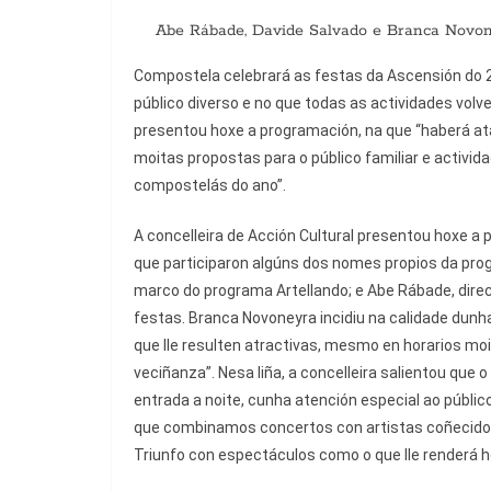
Abe Rábade, Davide Salvado e Branca Novoney
Compostela celebrará as festas da Ascensión do 2
público diverso e no que todas as actividades volve
presentou hoxe a programación, na que “haberá at
moitas propostas para o público familiar e activid
compostelás do ano”.
A concelleira de Acción Cultural presentou hoxe a
que participaron algúns dos nomes propios da prog
marco do programa Artellando; e Abe Rábade, direc
festas. Branca Novoneyra incidiu na calidade dun
que lle resulten atractivas, mesmo en horarios moi 
veciñanza”. Nesa liña, a concelleira salientou qu
entrada a noite, cunha atención especial ao públic
que combinamos concertos con artistas coñecidos 
Triunfo con espectáculos como o que lle renderá h