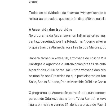
vento
.
Todas as actividades da
Festa no Principal
son de b
retirar as entradas, que estarán dispoñibles na bill
A Ascensión das tradicións
No programa da Ascensión non faltan as citas máis
cartaz, deseñado por Iria Ribadomar”, como a Feira
orquestras da Alameda, ou a Festa dos Maiores, qu
Haberá tamén, o xoves 30, a xornada de
Folk na Rúa
Cantigas e Agarimos e Ultreia polas prazas da cida
a partir das 20:00 horas. Na última xornada das fe
actuación nas Praterías na que participarán as f
Salle, Santa Susana, Ponte Mantible, Xúbilo e Can
O programa da Ascensión complétase cun concert
percusión Odaiko, baixo o lema “Vaia Banda”, o xo
rúa: a primeira o venres 31, dende a praza de Puen