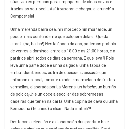
súas viaxes persoais para empaparse de ideas novas e
traelas ao seu local… Así trouxeron e chegou o ‘drunch’ a
Compostela!
Unha merenda barra cea, nin moi cedo nin moi tarde, un
pouco máis contundente que calquera delas… Queda
claro?! (ha, ha, ha!) Nesta época do ano, podemos probalo
de venres a domingo, entre as 18:00 e as 21:00 horas, e a
partir de abril todos os días da semana. E que leva?! Pois
leva unha parte doce e unha salgada: unha táboa de
embutidos ibéricos, outra de queixos;
croissants
que
enfornan no local; tomate raiado e marmelada de froitos
vermellos, elaborada por La Morena; un
brioche
; un burriño
de polo
cajún
e un doce a escoller das sobremesas
caseiras que teñen na carta. Unha copiña de cava ou unha
Kombucha (té chino) a elixir… Nada mal, eh?!
Destacan a elección e a elaboración dun produto bo e
galego e sinalan que está tendo moi boa acollida. Está