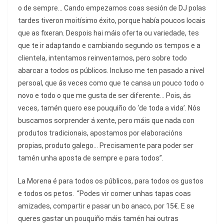
o de sempre... Cando empezamos coas sesión de DJ polas
tardes tiveron moitísimo éxito, porque había poucos locais
que as fixeran. Despois hai máis oferta ou variedade, tes
que te ir adaptando e cambiando segundo os tempos e a
clientela, intentamos reinventarnos, pero sobre todo
abarcar a todos os públicos. Incluso me ten pasado a nivel
persoal, que ás veces como que te cansa un pouco todo o
novo e todo o que me gusta de ser diferente… Pois, ás
veces, tamén quero ese pouquiño do ‘de toda a vida’. Nós
buscamos sorprender á xente, pero máis que nada con
produtos tradicionais, apostamos por elaboracións
propias, produto galego... Precisamente para poder ser
tamén unha aposta de sempre e para todos”.
La Morena é para todos os públicos, para todos os gustos
e todos os petos.
“Podes vir comer unhas tapas coas
amizades, compartir e pasar un bo anaco, por 15€. E se
queres gastar un pouquiño máis tamén hai outras