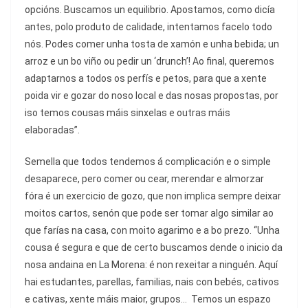
opcións. Buscamos un equilibrio. Apostamos, como dicía
antes, polo produto de calidade, intentamos facelo todo
nós. Podes comer unha tosta de xamón e unha bebida; un
arroz e un bo viño ou pedir un ‘drunch’! Ao final, queremos
adaptarnos a todos os perfís e petos, para que a xente
poida vir e gozar do noso local e das nosas propostas, por
iso temos cousas máis sinxelas e outras máis
elaboradas”.
Semella que todos tendemos á complicación e o simple
desaparece, pero comer ou cear, merendar e almorzar
fóra é un exercicio de gozo, que non implica sempre deixar
moitos cartos, senón que pode ser tomar algo similar ao
que farías na casa, con moito agarimo e a bo prezo. “Unha
cousa é segura e que de certo buscamos dende o inicio da
nosa andaina en La Morena: é non rexeitar a ninguén. Aquí
hai estudantes, parellas, familias, nais con bebés, cativos
e cativas, xente máis maior, grupos...
Temos un espazo