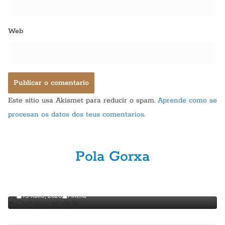
Web
Este sitio usa Akismet para reducir o spam.
Aprende como se
procesan os datos dos teus comentarios
.
Pola Gorxa
GASTRONOMÍA
POLA GORXA
Churrasco en verán
15 Xullo, 2026
Pincha