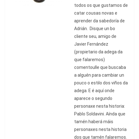
todos os que gustamos de
catar cousas novas e
aprender da sabedor
ía de
Adrián. Disque un bo
cliente seu, amigo de
Javier Ferná
ndez
(propietario da adega da
que falaremos)
comentou
lle que buscaba
a algué
n para cambiar un
pouco o estilo dos vi
ñ
os da
adega. E
é
aqu
í
onde
aparece o segundo
personaxe nesta historia:
Pablo Soldavini. A
índa que
tamén haberá má
is
personaxes nesta historia
dos que tam
é
n falaremos.