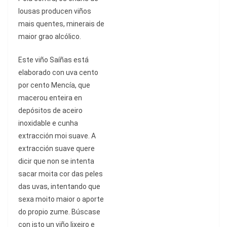
lousas producen vi
ñ
os
mais quentes, minerais de
maior grao alc
ó
lico.
Este vi
ñ
o Sa
íñ
as est
á
elaborado con uva cento
por cento Mencí
a, que
macerou enteira en
dep
ó
sitos de aceiro
inoxidable e cunha
extracci
ó
n moi suave. A
extracci
ó
n suave quere
dicir que non se intenta
sacar moita cor das peles
das uvas, intentando que
sexa moito maior o aporte
do propio zume. B
ú
scase
con isto un vi
ñ
o lixeiro e