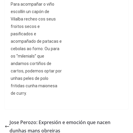
Para acompa
ñ
ar o vi
ñ
o
escoll
í
n un cap
ó
n de
Vilalba recheo cos seus
froitos secos e
pasificados e
acompa
ñ
ado de patacas e
cebolas ao forno. Ou para
os
“milenials”
que
andamos corti
ñ
os de
cartos, podemos optar por
unhas peles de polo
fritidas cunha maionesa
de curry.
Jose Perozo: Expresión e emoción que nacen
dunhas mans obreiras