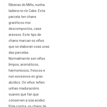
Ribeiras do Mi
ñ
o, nunha
ladeira no r
í
o Cabe. Esta
parcela ten chans
gran
í
ticos
moi
descompostos, case
areosos. Este tipo de
chans marcan os vi
ñ
os
que se elaboran coas uvas
das parcelas.
Normalmente son vi
ñ
os
limpos, arom
á
ticos,
harmoniosos, frescos e
non excesivos en grao
alc
ó
lico. Os vi
ñ
os te
ñ
en
unhas maduraci
óns
suaves que fan que
conserven a súa acidez.
Pola contra,
os chans de