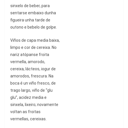
sinxelo de beber, para
sentarse embaixo dunha
figueira unha tarde de
outono e bebelo de golpe.
Viñ
os de capa media baixa,
limpo e cor de cereixa. No
nariz at
ó
panse froita
vermella, amorodo,
cereixa, l
á
cteos, iogur de
amorodos, frescura. Na
boca
é
un viño fresco, de
trago largo, viño de “glu
glu”
, acidez media e
sinxela, lixeiro; novamente
voltan as froitas
vermellas, cereixas.