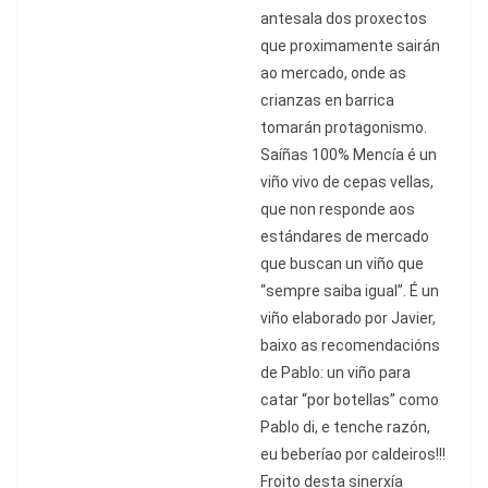
antesala dos proxectos
que proximamente sair
á
n
ao mercado, onde as
crianzas en barrica
tomar
á
n protagonismo.
Sa
íñas 100% Mencía
é
un
viñ
o vivo de cepas vellas,
que non responde aos
est
ándares de mercado
que buscan un viño que
“
sempre saiba igual
”.
É
un
viñ
o elaborado por Javier,
baixo as recomendaci
ó
ns
de Pablo: un vi
ñ
o para
catar
“por botellas”
como
Pablo di, e tenche raz
ó
n,
eu beber
í
ao por caldeiros!!!
Froito desta sinerx
ía