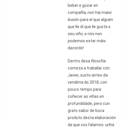
beber e gozar en
compa
ñí
a, non hai maior
ilusi
ón para el que alguén
que lle di que lle gusta o
seu viñ
o; e n
ós non
podemos estar máis
dacordo!
Dentro desa filosofí
a
comeza a traballar con
Javier, xusto antes da
vendima do 2018, con
pouco tempo para
co
ñ
ecer as vi
ñ
as en
profundidade, pero cun
grato sabor de boca
produto desta elaboraci
ó
n
da que vos falamos: unha