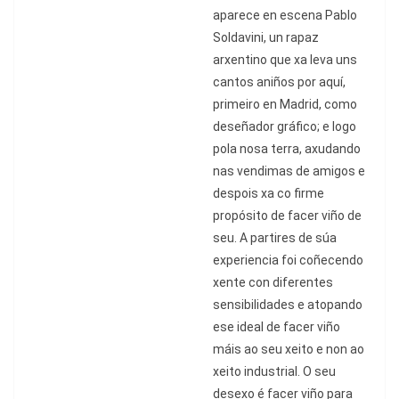
aparece en escena Pablo
Soldavini, un rapaz
arxentino que xa leva uns
cantos aniñ
os por aqu
í
,
primeiro en Madrid, como
dese
ñ
ador gr
á
fico; e logo
pola nosa terra, axudando
nas vendimas de amigos e
despois xa co firme
prop
ósito de facer viñ
o de
seu. A partires de s
ú
a
experiencia foi co
ñecendo
xente con diferentes
sensibilidades e atopando
ese ideal de facer viño
má
is ao seu xeito e non ao
xeito industrial. O seu
desexo
é
facer viñ
o para