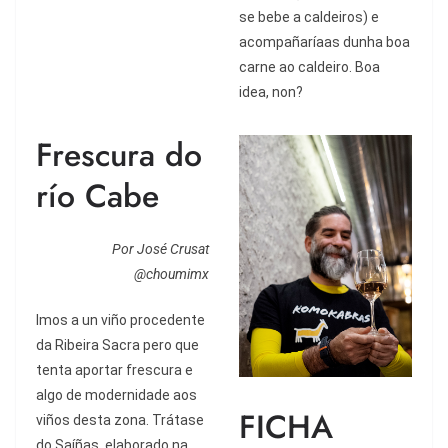
se bebe a caldeiros) e
acompa
ñarí
aas dunha boa
carne ao caldeiro. Boa
idea, non?
Frescura do
río Cabe
Por José Crusat
@choumimx
Imos a un viñ
o procedente
da Ribeira Sacra pero que
tenta aportar frescura e
algo de modernidade aos
FICHA
vi
ñ
os desta zona. Tr
átase
do Sa
íñ
as, elaborado na