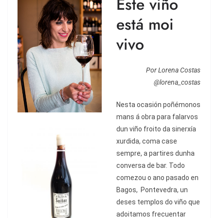
Este viño
está moi
vivo
Por Lorena Costas
@lorena_costas
Nesta ocasión poñémonos
mans á
obra para falarvos
dun vi
ñ
o froito da
sinerxía
xurdida, coma case
sempre, a partires dunha
conversa de bar. Todo
comezou o ano pasado en
Bagos, Pontevedra, un
deses templos do vi
ñ
o que
adoitamos frecuentar