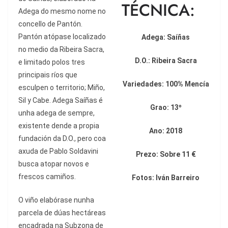
TÉCNICA:
Adega do mesmo nome no
concello de Pant
ó
n.
Pant
ón atópase
localizado
Adega: Sa
íñas
no medio da Ribeira Sacra,
D.O.: Ribeira Sacra
e limitado polos tres
principais r
íos que
Variedades: 100% Menc
ía
esculpen o territorio; Miño,
Sil y Cabe. Adega Saíñas
é
Grao: 13º
unha adega de sempre,
existente dende a propia
Ano: 2018
fundaci
ó
n da D.O., pero coa
axuda de Pablo Soldavini
Prezo:
Sobre 11 €
busca atopar novos e
frescos cami
ñ
os.
Fotos: Iván Barreiro
O vi
ño elabó
rase nunha
parcela de d
úas hectá
reas
encadrada na Subzona de