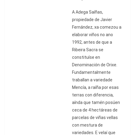
A Adega Sa
íñ
as,
propiedade de Javier
Fern
á
ndez, xa comezou a
elaborar vi
ñ
os no ano
1992, antes de que a
Ribeira Sacra se
constitu
íse en
Denominació
n de Orixe.
Fundamentalmente
traballan a variedade
Menc
ía, a raíña por esas
terras con diferencia,
aínda que tamén posúen
ceca de 4 hectá
reas de
parcelas de vi
ñas vellas
con mestura de
variedades. E velaí que