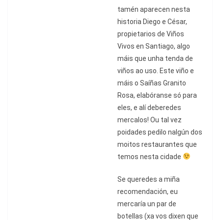
tamén aparecen nesta
historia Diego e César,
propietarios de Viños
Vivos en Santiago, algo
má
is que unha tenda de
vi
ñ
os ao uso. Este vi
ñ
o e
m
á
is o Sa
íñas Granito
Rosa, elabó
ranse s
ó
para
eles, e al
í deberedes
mercalos! Ou tal vez
poidades pedilo nalgú
n dos
moitos restaurantes que
temos nesta cidade
Se queredes a miña
recomendació
n, eu
mercar
í
a un par de
botellas (xa vos dixen que