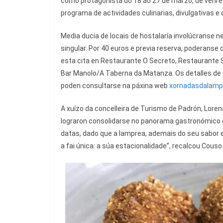
como protagonista do 18 ao 27 de marzo, de venr
programa de actividades culinarias, divulgativas e
Media ducia de locais de hostalaría involúcranse 
singular. Por 40 euros e previa reserva, poderan
esta cita en Restaurante O Secreto, Restaurante S
Bar Manolo/A Taberna da Matanza. Os detalles de 
poden consultarse na páxina web
xornadasdalampr
A xuízo da concelleira de Turismo de Padrón, Loren
lograron consolidarse no panorama gastronómico g
datas, dado que a lamprea, ademais do seu sabor e 
a fai única: a súa estacionalidade”, recalcou Couso