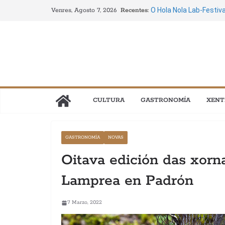
Saltar
Recentes:
O Hola Nola Lab-Festiv
Venres, Agosto 7, 2026
ao
setembro
O verán galego énchese
contido
descubrir Galicia entre
A cidade vella de Comp
4 ao 22 de agosto
Circo, danza, música, 
nova edición do Festiva
A Reserva de Biosfera
CULTURA
GASTRONOMÍA
XENT
Crecha unen gastrono
Perseidas e a Eclipse”
GASTRONOMÍA
NOVAS
Oitava edición das xorn
Lamprea en Padrón
7 Marzo, 2022