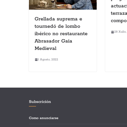
actuac
terraz
Grellada suprema e
compo
tournedó de lombo
28 Xullo,
ibérico no restaurante
Abrasador Gaia
Medieval
1 Agosto, 2022
Subscrición
Como anunciarse