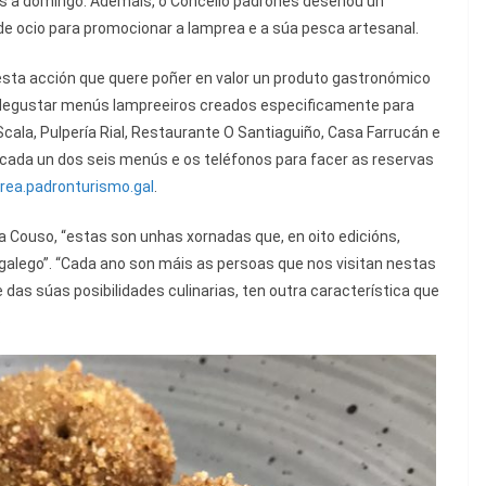
es a domingo. Ademais, o Concello padronés deseñou un
 de ocio para promocionar a lamprea e a súa pesca artesanal.
nesta acción que quere poñer en valor un produto gastronómico
se degustar menús lampreeiros creados especificamente para
cala, Pulpería Rial, Restaurante O Santiaguiño, Casa Farrucán e
cada un dos seis menús e os teléfonos para facer as reservas
ea.padronturismo.gal
.
a Couso, “estas son unhas xornadas que, en oito edicións,
alego”. “Cada ano son máis as persoas que nos visitan nestas
das súas posibilidades culinarias, ten outra característica que
.