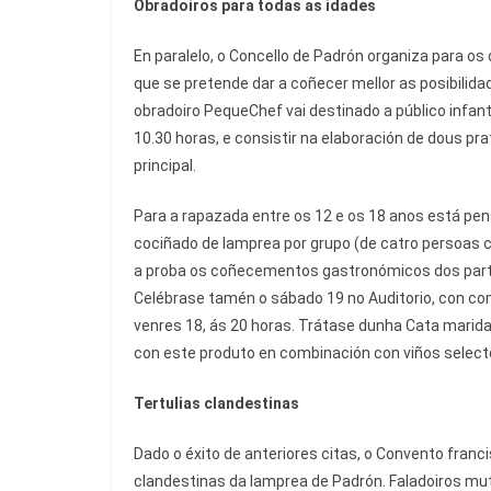
Obradoiros para todas as idades
En paralelo, o Concello de Padrón organiza para os 
que se pretende dar a coñecer mellor as posibili
obradoiro PequeChef vai destinado a público infant
10.30 horas, e consistir na elaboración de dous pr
principal.
Para a rapazada entre os 12 e os 18 anos está pen
cociñado de lamprea por grupo (de catro persoas c
a proba os coñecementos gastronómicos dos parti
Celébrase tamén o sábado 19 no Auditorio, con com
venres 18, ás 20 horas. Trátase dunha Cata marid
con este produto en combinación con viños select
Tertulias clandestinas
Dado o éxito de anteriores citas, o Convento franc
clandestinas da lamprea de Padrón. Faladoiros mut