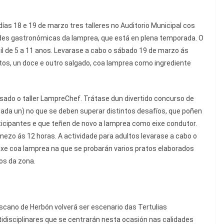
días 18 e 19 de marzo tres talleres no Auditorio Municipal cos
dades gastronómicas da lamprea, que está en plena temporada. O
il de 5 a 11 anos. Levarase a cabo o sábado 19 de marzo ás
atos, un doce e outro salgado, coa lamprea como ingrediente
sado o taller LampreChef. Trátase dun divertido concurso de
ada un) no que se deben superar distintos desafíos, que poñen
cipantes e que teñen de novo a lamprea como eixe condutor.
ezo ás 12 horas. A actividade para adultos levarase a cabo o
axe coa lamprea na que se probarán varios pratos elaborados
os da zona.
iscano de Herbón volverá ser escenario das Tertulias
idisciplinares que se centrarán nesta ocasión nas calidades