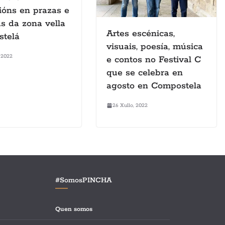
ións en prazas e
as da zona vella
Artes escénicas,
stelá
visuais, poesía, música
 2022
e contos no Festival C
que se celebra en
agosto en Compostela
26 Xullo, 2022
#SomosPINCHA
Quen somos