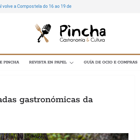
al volve a Compostela do 16 ao 19 de
 de cultura: máis de 3.600 plans para
 concertos, festivais e exposicións
ostela soará ao ritmo do Feito a Man do
poesía e cinema protagonizan unha
l C en Santiago
 Mariñas Coruñesas e A Artesa da Moza
E PINCHA
REVISTA EN PAPEL
GUÍA DE OCIO E COMPRAS
mía e astronomía no menú “As
adas gastronómicas da