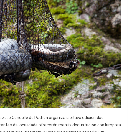
GASTRONOMÍA
POLA GORXA
Churrasco en verán
15 Xullo, 2026
Pincha
zo, o Concello de Padrón organiza a oitava edición das
rantes da localidade ofrecerán menús degustación coa lamprea