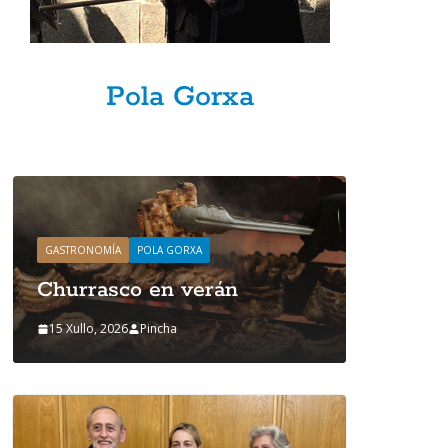
Pola Gorxa
GASTRONOMÍA
POLA GORXA
GASTRONOMÍ
Churrasco en verán
Churra
15 Xullo, 2026
Pincha
15 Xullo, 2