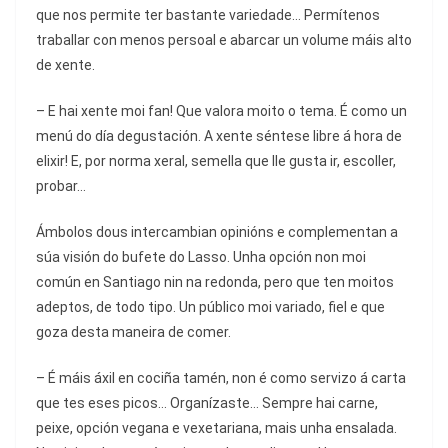
que nos permite ter bastante variedade… Permítenos
traballar con menos persoal e abarcar un volume máis alto
de xente.
– E hai xente moi fan! Que valora moito o tema. É como un
menú do día degustación. A xente séntese libre á hora de
elixir! E, por norma xeral, semella que lle gusta ir, escoller,
probar…
Ámbolos dous intercambian opinións e complementan a
súa visión do bufete do Lasso. Unha opción non moi
común en Santiago nin na redonda, pero que ten moitos
adeptos, de todo tipo. Un público moi variado, fiel e que
goza desta maneira de comer.
– É máis áxil en cociña tamén, non é como servizo á carta
que tes eses picos… Organízaste… Sempre hai carne,
peixe, opción vegana e vexetariana, mais unha ensalada.