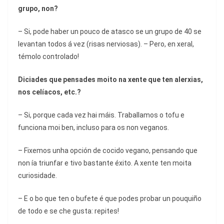
grupo,
non?
– Si, pode haber un pouco de atasco se un grupo de 40 se
levantan todos á vez (risas nerviosas). – Pero, en xeral,
témolo controlado!
Diciades que pensades moito na xente que ten alerxias,
nos celíacos, etc.?
– Si, porque cada vez hai máis. Traballamos o tofu e
funciona moi ben, incluso para os non veganos.
– Fixemos unha opción de cocido vegano, pensando que
non ía triunfar e tivo bastante éxito. A xente ten moita
curiosidade.
– E o bo que ten o bufete é que podes probar un pouquiño
de todo e se che gusta: repites!