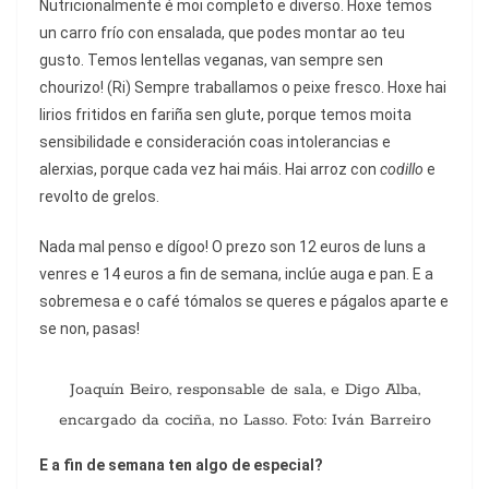
Nutricionalmente é moi completo e diverso. Hoxe temos
un carro frío con ensalada, que podes montar ao teu
gusto. Temos lentellas veganas, van sempre sen
chourizo! (Ri) Sempre traballamos o peixe fresco. Hoxe hai
lirios fritidos en fariña sen glute, porque temos moita
sensibilidade e consideración coas intolerancias e
alerxias, porque cada vez hai máis. Hai arroz con
codillo
e
revolto de grelos.
Nada mal penso e dígoo! O prezo son 12 euros de luns a
venres e 14 euros a fin de semana, inclúe auga e pan. E a
sobremesa e o café tómalos se queres e págalos aparte e
se non, pasas!
Joaquín Beiro, responsable de sala, e Digo Alba,
encargado da cociña, no Lasso. Foto: Iván Barreiro
E a fin de semana ten algo de especial?