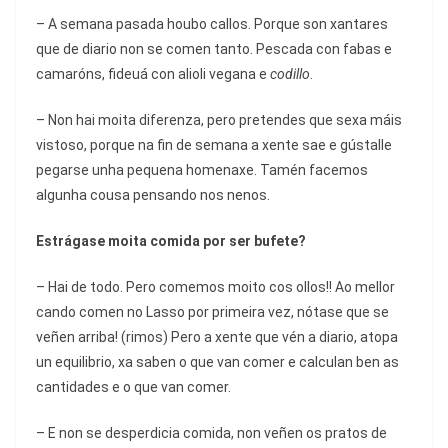
– A semana pasada houbo callos. Porque son xantares
que de diario non se comen tanto. Pescada con fabas e
camaróns, fideuá con alioli vegana e
codillo
.
– Non hai moita diferenza, pero pretendes que sexa máis
vistoso, porque na fin de semana a xente sae e gústalle
pegarse unha pequena homenaxe. Tamén facemos
algunha cousa pensando nos nenos.
Estrágase moita comida por ser bufete?
– Hai de todo. Pero comemos moito cos ollos!! Ao mellor
cando comen no Lasso por primeira vez, nótase que se
veñen arriba! (rimos) Pero a xente que vén a diario, atopa
un equilibrio, xa saben o que van comer e calculan ben as
cantidades e o que van comer.
– E non se desperdicia comida, non veñen os pratos de