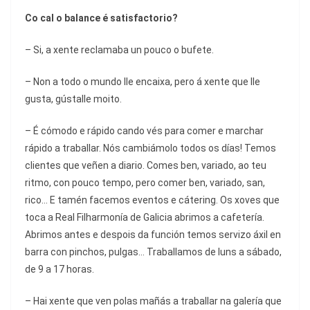
Co cal o balance é satisfactorio?
– Si, a xente reclamaba un pouco o bufete.
– Non a todo o mundo lle encaixa, pero á xente que lle
gusta, gústalle moito.
– É cómodo e rápido cando vés para comer e marchar
rápido a traballar. Nós cambiámolo todos os días! Temos
clientes que veñen a diario. Comes ben, variado, ao teu
ritmo, con pouco tempo, pero comer ben, variado, san,
rico… E tamén facemos eventos e
cátering
. Os xoves que
toca a Real Filharmonía de Galicia abrimos a cafetería.
Abrimos antes e despois da función temos servizo áxil en
barra con pinchos, pulgas… Traballamos de luns a sábado,
de 9 a 17 horas.
– Hai xente que ven polas mañás a traballar na galería que