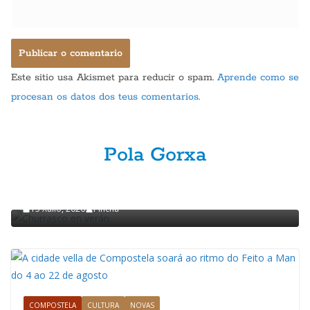
Este sitio usa Akismet para reducir o spam.
Aprende como se
procesan os datos dos teus comentarios
.
Pola Gorxa
GASTRONOMÍA
POLA GORXA
Churrasco en verán
15 Xullo, 2026
Pincha
COMPOSTELA
CULTURA
NOVAS