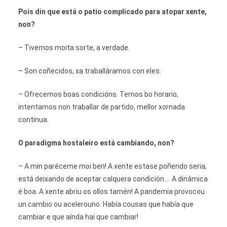
Pois din que está o patio complicado para atopar xente,
non?
– Tivemos moita sorte, a verdade.
– Son coñecidos, xa traballáramos con eles.
– Ofrecemos boas condicións. Temos bo horario,
intentamos non traballar de partido, mellor xornada
continua.
O paradigma hostaleiro está cambiando
, n
on?
– A min paréceme moi ben! A xente estase poñendo seria,
está deixando de aceptar calquera condición… A dinámica
é boa. A xente abriu os ollos tamén! A pandemia provocou
un cambio ou acelerouno. Había cousas que había que
cambiar e que aínda hai que cambiar!