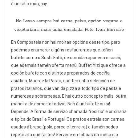
é un sitio moi
gua
y
…
No Lasso sempre hai carne, peixe, opción vegana e
vexetariana, mais unha ensalada. Foto: Iván Barreiro
En Compostela non hai moitas opcións deste tipo, pero
podemos enumerar algúns restaurantes que teñen
bufete como o Sushi Fafa, de comida xaponesa e sushi,
que ademais tamén oferta menú. Buffet Yizi que ofrece a
opción bufete con distintos preparados de cociña
asiática. Muerde la Pasta, que ten unha selección de
pratos italianos, que van da pizza a todo tipo de pasta e
numerosas sobremesas. E hai outro concepto máis, outra
maneira de comer: o rodizio! Non é un bufete ou si!
Depende. A forma de servizo chamada “rodizio” é orixinaria
e típica do Brasil e Portugal. Os pratos estrela son carnes
asadas á brasa (polo, porco e tenreira) e tamén podes
repetir ata que fartes! Sérvese en táboas na mesa e o