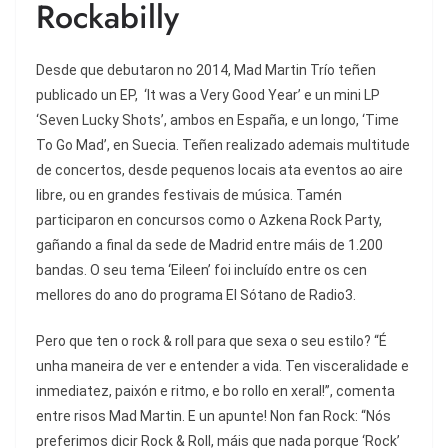
Rockabilly
Desde que debutaron no 2014, Mad Martin Trío teñen
publicado un EP, ‘It was a Very Good Year’ e un mini LP
‘Seven Lucky Shots’, ambos en España, e un longo, ‘Time
To Go Mad’, en Suecia. Teñen realizado ademais multitude
de concertos, desde pequenos locais ata eventos ao aire
libre, ou en grandes festivais de música. Tamén
participaron en concursos como o Azkena Rock Party,
gañando a final da sede de Madrid entre máis de 1.200
bandas. O seu tema ‘Eileen’ foi incluído entre os cen
mellores do ano do programa El Sótano de Radio3.
Pero que ten o rock & roll para que sexa o seu estilo? “É
unha maneira de ver e entender a vida. Ten visceralidade e
inmediatez, paixón e ritmo, e bo rollo en xeral!”, comenta
entre risos Mad Martin. E un apunte! Non fan Rock: “Nós
preferimos dicir Rock & Roll, máis que nada porque ‘Rock’