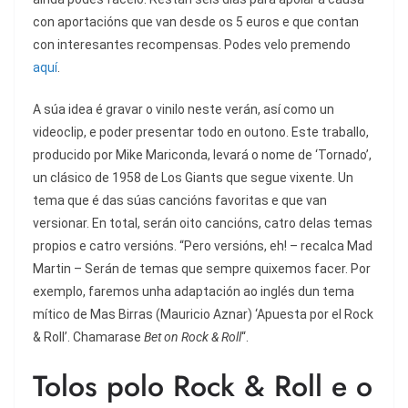
con aportacións que van desde os 5 euros e que contan
con interesantes recompensas. Podes velo premendo
aquí
.
A súa idea é gravar o vinilo neste verán, así como un
videoclip, e poder presentar todo en outono. Este traballo,
producido por Mike Mariconda, levará o nome de ‘Tornado’,
un clásico de 1958 de Los Giants que segue vixente. Un
tema que é das súas cancións favoritas e que van
versionar. En total, serán oito cancións, catro delas temas
propios e catro versións. “Pero versións, eh! – recalca Mad
Martin – Serán de temas que sempre quixemos facer. Por
exemplo, faremos unha adaptación ao inglés dun tema
mítico de Mas Birras (Mauricio Aznar) ‘Apuesta por el Rock
& Roll’. Chamarase
Bet on Rock & Roll
“.
Tolos polo Rock & Roll e o