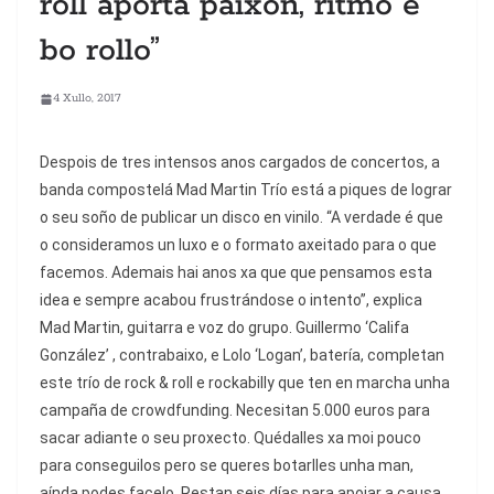
roll aporta paixón, ritmo e
bo rollo”
4 Xullo, 2017
Despois de tres intensos anos cargados de concertos, a
banda compostelá Mad Martin Trío está a piques de lograr
o seu soño de publicar un disco en vinilo. “A verdade é que
o consideramos un luxo e o formato axeitado para o que
facemos. Ademais hai anos xa que que pensamos esta
idea e sempre acabou frustrándose o intento”, explica
Mad Martin, guitarra e voz do grupo. Guillermo ‘Califa
González’ , contrabaixo, e Lolo ‘Logan’, batería, completan
este trío de rock & roll e rockabilly que ten en marcha unha
campaña de crowdfunding. Necesitan 5.000 euros para
sacar adiante o seu proxecto. Quédalles xa moi pouco
para conseguilos pero se queres botarlles unha man,
aínda podes facelo. Restan seis días para apoiar a causa