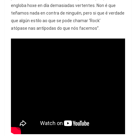
engloba hoxe en día demasiadas vertentes. Non é que
teñamos nada en contra de ninguén, pero si que é verdade
que algún estilo ao que se pode chamar ‘Rock’
atópase nas antípodas do que nós facemos”.