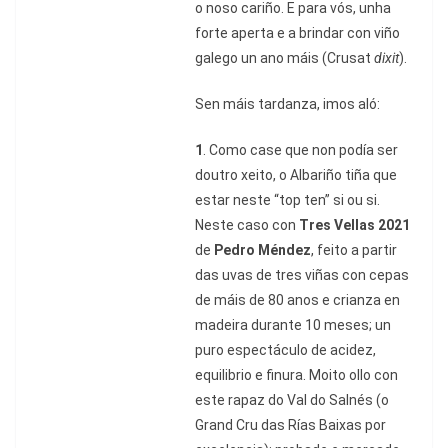
o noso cariño. E para vós, unha
forte aperta e a brindar con viño
galego un ano máis (Crusat
dixit
).
Sen máis tardanza, imos aló:
1
. Como case que non podía ser
doutro xeito, o Albariño tiña que
estar neste “top ten” si ou si.
Neste caso con
Tres Vellas 2021
de
Pedro Méndez
, feito a partir
das uvas de tres viñas con cepas
de máis de 80 anos e crianza en
madeira durante 10 meses; un
puro espectáculo de acidez,
equilibrio e finura. Moito ollo con
este rapaz do Val do Salnés (o
Grand Cru das Rías Baixas por