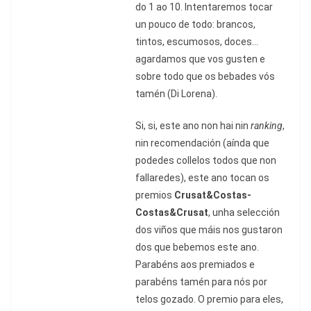
do 1 ao 10. Intentaremos tocar
un pouco de todo: brancos,
tintos, escumosos, doces...
agardamos que vos gusten e
sobre todo que os bebades vós
tamén (Di Lorena).
Si, si, este ano non hai nin
ranking
,
nin recomendación (aínda que
podedes collelos todos que non
fallaredes), este ano tocan os
premios
Crusat&Costas-
Costas&Crusat
,
unha selección
dos viños que máis nos gustaron
dos que bebemos este ano.
Parabéns aos premiados e
parabéns tamén para nós por
telos gozado. O premio para eles,