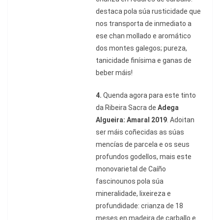
destaca pola súa rusticidade que
nos transporta de inmediato a
ese chan mollado e aromático
dos montes galegos; pureza,
tanicidade finísima e ganas de
beber máis!
4.
Quenda agora para este tinto
da Ribeira Sacra de
Adega
Algueira: Amaral 2019
.
Adoitan
ser máis coñecidas as súas
mencías de parcela e os seus
profundos godellos, mais este
monovarietal de Caíño
fascinounos pola súa
mineralidade, lixeireza e
profundidade: crianza de 18
meses en madeira de carballo e