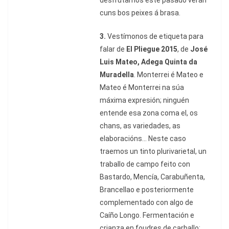
desfrutamos este pasado verán
cuns bos peixes á brasa.
3.
Vestímonos de etiqueta para
falar de
El Pliegue 2015
, de
José
Luis Mateo, Adega Quinta da
Muradella
. Monterrei é Mateo e
Mateo é Monterrei na súa
máxima expresión; ninguén
entende esa zona coma el, os
chans, as variedades, as
elaboracións... Neste caso
traemos un tinto plurivarietal, un
traballo de campo feito con
Bastardo, Mencía, Carabuñenta,
Brancellao e posteriormente
complementado con algo de
Caíño Longo. Fermentación e
crianza en foudres de carballo: