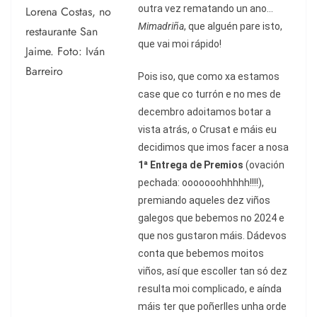
outra vez rematando un ano...
Mimadriña
, que alguén pare isto,
que vai moi rápido!
Pois iso, que como xa estamos
case que co turrón e no mes de
decembro adoitamos botar a
vista atrás, o Crusat e máis eu
decidimos que imos facer a nosa
1ª Entrega de Premios
(ovación
pechada: ooooooohhhhh!!!!),
premiando aqueles dez viños
galegos que bebemos no 2024 e
que nos gustaron máis. Dádevos
conta que bebemos moitos
viños, así que escoller tan só dez
resulta moi complicado, e aínda
máis ter que poñerlles unha orde