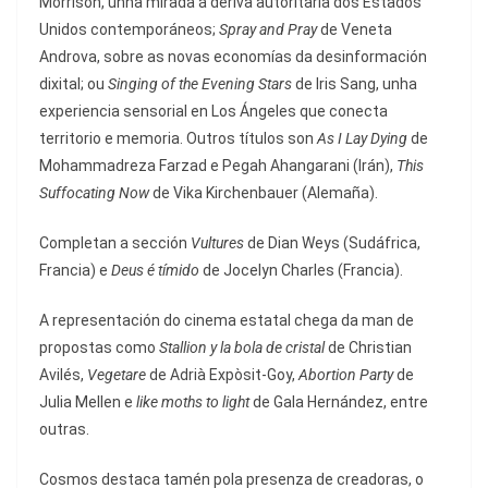
Morrison, unha mirada á deriva autoritaria dos Estados
Unidos contemporáneos;
Spray and Pray
de Veneta
Androva, sobre as novas economías da desinformación
dixital; ou
Singing of the Evening Stars
de Iris Sang, unha
experiencia sensorial en Los Ángeles que conecta
territorio e memoria. Outros títulos son
As I Lay Dying
de
Mohammadreza Farzad e Pegah Ahangarani (Irán),
This
Suffocating Now
de Vika Kirchenbauer (Alemaña).
Completan a sección
Vultures
de Dian Weys (Sudáfrica,
Francia) e
Deus é tímido
de Jocelyn Charles (Francia).
A representación do cinema estatal chega da man de
propostas como
Stallion y la bola de cristal
de Christian
Avilés,
Vegetare
de Adrià Expòsit-Goy,
Abortion Party
de
Julia Mellen e
like moths to light
de Gala Hernández, entre
outras.
Cosmos destaca tamén pola presenza de creadoras, o