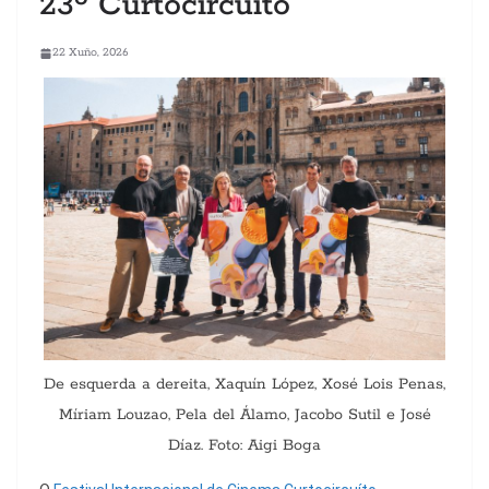
23º Curtocircuíto
22 Xuño, 2026
De esquerda a dereita, Xaquín López, Xosé Lois Penas,
Míriam Louzao, Pela del Álamo, Jacobo Sutil e José
Díaz. Foto: Aigi Boga