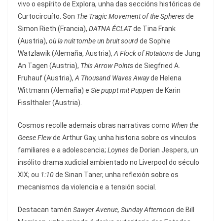
vivo o espírito de Explora, unha das seccións históricas de
Curtocircuíto. Son
The Tragic Movement of the Spheres
de
Simon Rieth (Francia),
DATNA ÉCLAT
de Tina Frank
(Austria),
où la nuit tombe un bruit sourd
de Sophie
Watzlawik (Alemaña, Austria),
A Flock of Rotations
de Jung
An Tagen (Austria),
This Arrow Points
de Siegfried A.
Fruhauf (Austria),
A Thousand Waves Away
de Helena
Wittmann (Alemaña) e
Sie puppt mit Puppen
de Karin
Fisslthaler (Austria).
Cosmos recolle ademais obras narrativas como
When the
Geese Flew
de Arthur Gay, unha historia sobre os vínculos
familiares e a adolescencia;
Loynes
de Dorian Jespers, un
insólito drama xudicial ambientado no Liverpool do século
XIX; ou
1:10
de Sinan Taner, unha reflexión sobre os
mecanismos da violencia e a tensión social.
Destacan tamén
Sawyer Avenue, Sunday Afternoon
de Bill