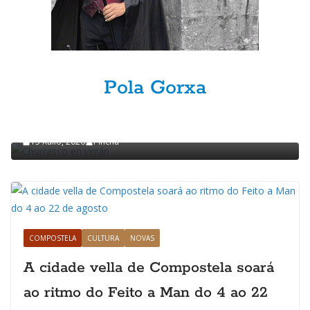
Pola Gorxa
GASTRONOMÍA
POLA GORXA
Churrasco en verán
15 Xullo, 2026
Pincha
COMPOSTELA
CULTURA
NOVAS
A cidade vella de Compostela soará
ao ritmo do Feito a Man do 4 ao 22