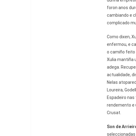
dunha empresa 
foron anos dur
cambiando e c
complicado mu
Como dixen, Xu
enfermou, e can
o camiño feito 
Xulia mantiña u
adega. Recuper
actualidade, di
Nelas atopare
Loureira, Godel
Espadeiro nas 
rendemento e u
Crusat.
Son de Arriei
seleccionadas 