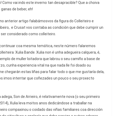
s! Como vai indo este inverno tan desapracible? Que a choiva
 ganas de beber, eh!
o anterior artigo falabámosvos da figura do Colleiteiro e
ibeiro,
e Crusat vos contaba as condición que debe cumprir un
 ser considerado como colleiteiro.
a continuar coa mesma temática, neste número falaremos
lleiteira: Xulia Bande. Xulia non é unha adegueira calquera, é,
xemplo de muller loitadora que labrou o seu camiño a base de
GASTRONOMÍA
POLA GORXA
rzo, cunha experiencia vital na que nada lle foi doado ou
me chegarán estas liñas para falar todo o que me gustaría dela,
Churrasco en verán
os imos intentar que coñezades un pouco o seu proxecto
15 Xullo, 2026
Pincha
 adega, Son de Arrieiro, é relativamente nova (o seu primeiro
2014), Xulia leva moitos anos dedicándose a traballar na
imeiro compaxinou o coidado das viñas familiares coa dirección