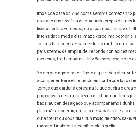
Imos coa cata do viño coma sempre comezando pol
dourado que nos fala de madures (propio da mestu
lixeiros brillos verdosos, de capa media, limpo e br
intensidade media alta, maza verde, melocotón e l
toques herbáceos. Finalmente, ao metelo na boca 
persistente, de amplitude, redondo con acidez medi
especias, froita madura. Un viño complexo e ben e
Xa sei que agora tedes fame e queredes abrir outr
acompañar. Para elo e tendo en conta que logo che
temos que gardar a coresma (o que queira e crea 
propóñovos desfrutar o viño con bacallau. Imos po
bacallau ben desalgado que acompañamos dunha ma
plan máis moderno, un taco de bacallau fresco e 
durante un ou dous días nun mollo de miso, sake, v
moreno. Finalmente, cociñámolo á grella.