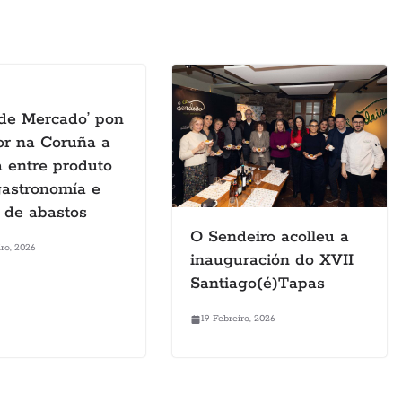
 de Mercado’ pon
or na Coruña a
a entre produto
 gastronomía e
 de abastos
O Sendeiro acolleu a
ro, 2026
inauguración do XVII
Santiago(é)Tapas
19 Febreiro, 2026