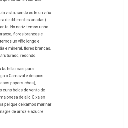
a vista, sendo este un viño
ra de diferentes anadas)
illante. No nariz temos unha
aranxa, flores brancas e
temos un viño longo e
a e mineral, flores brancas,
struturado, redondo.
a botella mais para
ga o Carnaval e despois
nesas paparruchas),
is cuns bolos de vento de
ionesa de allo. E xa en
coa pel que deixamos marinar
inagre de arroz e azucre