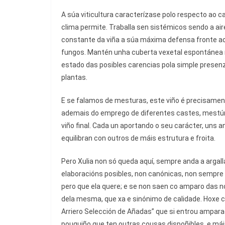
A súa viticultura caracterízase polo respecto ao
clima permite. Traballa sen sistémicos sendo a air
constante da viña a súa máxima defensa fronte 
fungos. Mantén unha cuberta vexetal espontánea n
estado das posibles carencias pola simple presenz
plantas.
E se falamos de mesturas, este viño é precisamen
ademais do emprego de diferentes castes, mestú
viño final. Cada un aportando o seu carácter, uns 
equilibran con outros de máis estrutura e froita.
Pero Xulia non só queda aquí, sempre anda a argall
elaboracións posibles, non canónicas, non sempre
pero que ela quere; e se non saen co amparo das 
dela mesma, que xa e sinónimo de calidade. Hoxe
Arriero Selección de Añadas” que si entrou ampar
pouquiño que ten outras cousas dispoñibles, e má