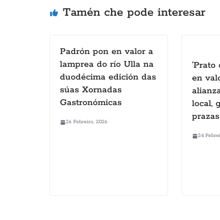
Tamén che pode interesar
Padrón pon en valor a
lamprea do río Ulla na
‘Prato
duodécima edición das
en val
súas Xornadas
alianz
Gastronómicas
local,
prazas
26 Febreiro, 2026
24 Febrei