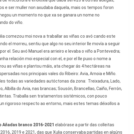
de viticultura e enoloxía que daba servizo a outras adegas,
os e ser muller non axudaba daquela, mais os tempos foron
hegou un momento no que xa se ganara un nome no
ndo do viño.
lia comezou moi nova a traballar as viñas co avó cando este
do el morreu, sentiu que algo no seu interior lle movía a seguir
por el. Seu avó Manuel era arrieiro e levaba o viño a Pontevedra;
nha relación moi especial con el, e por el lle puxo o nome a
ou as viñas e plantou máis, ata chegar ás 4 hectáreas na
spersadas nos principais vales do Ribeiro: Avia, Arnoia e Miño.
des todas as variedades autóctonas da zona:
Treixadura, Lado,
lo, Albilla do Avia, nas brancas; Sousón, Brancellao, Caiño, Ferrón,
tintas. Traballa sen tratamentos sistémicos, con pouco
n rigoroso respecto ao entorno, mais estes temas déixollos a
ro Añadas branco 2016-2021
elabórase a partir das colleitas
2016, 2019 e 2021, das que Xulia conservaba partidas en algúns