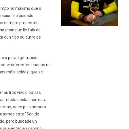
 campo no máximo que o
eación e o coidado
aos sempre presentes
o chan que lle fala do
a dun tipo ou outro de
te o paradigma, pois
ranse diferentes anadas no
anos máis acidez, que se
ar outros viños, outras
 admitidas polas normas,
normas, saen polo amparo
 catamos este “Son de
ado, pero buscade un
is que están en camiño.