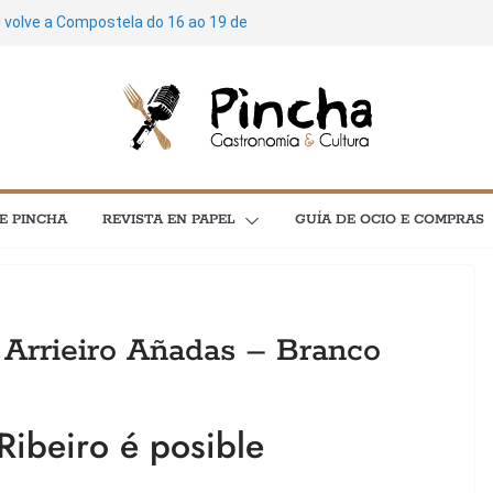
l volve a Compostela do 16 ao 19 de
de cultura: máis de 3.600 plans para
 concertos, festivais e exposicións
stela soará ao ritmo do Feito a Man do
poesía e cinema protagonizan unha
l C en Santiago
Mariñas Coruñesas e A Artesa da Moza
E PINCHA
REVISTA EN PAPEL
GUÍA DE OCIO E COMPRAS
ía e astronomía no menú “As
 Arrieiro Añadas – Branco
Ribeiro é posible