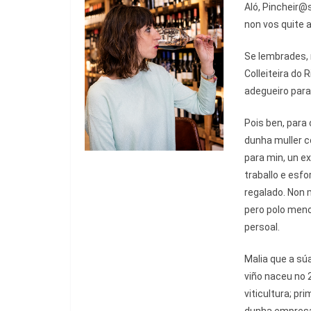
A
ló, Pincheir@
non vos quite a
Se lembrades, n
Colleiteira do R
adegueiro para
Pois ben, par
dunha muller co
para min, un e
traballo e esfo
regalado. Non 
pero polo men
persoal.
Malia que a súa
viño naceu no 
viticultura; pr