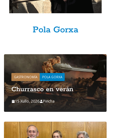
Pola Gorxa
GASTRONOMÍA
POLA GORXA
GASTRONOMÍ
Churrasco en verán
Churra
15 Xullo, 2026
Pincha
15 Xullo, 2