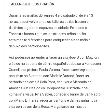
TALLERES DE ILUSTRACIÓN
Durante as mañás do venres 4 e o sábado 5, de 9 a 13
horas, desenvolveranse os talleres de ilustración en
distintos lugares e espazos da cidade. Este ano o
Encontro buscou que os instrutores teñan perfís
totalmente diferentes para enriquecer aínda máis o
debuxo dos participantes.
Así, poderase aprender a facer un
storyboard
con Max -un
clásico na escena do cómic español-, debuxar a Fundación
Granell coa pintora Paula Varona, facer
sketching
cunha
soa tinta na Alameda con Marielle Durand, facer un
herbario coa catalá Gala Pont, debuxar o Mercado de
Abastos -un clásico en Compostela Ilustrada- coa
xornalista visual Rita Sabler, coñecer o barrio de San Pedro
con Mario Linhares, recortar cartóns e darlles unha nova
vida con Javier de la Rosa. Mergullarse na música