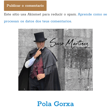
Este sitio usa Akismet para reducir o spam.
Aprende como se
procesan os datos dos teus comentarios
.
Pola Gorxa
GASTRONOMÍA
POLA GORXA