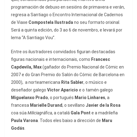
programación de debuxo en sesións de primavera e verán,
regresa a Santiago o Encontro Internacional de Cadernos
de Viaxe
Compostela Ilustrada
no seu formato orixinal.
Será a quinta edición, do 3 ao 6 de novembro, e levará por
lema “A Santiago Vou”.
Entre os ilustradores convidados figuran destacadas
figuras nacionais e internacionais, como
Francesc
Capdevila, Max
(gañador do Premio Nacional de Cómic en
2007 e do Gran Premio do Salón do Cómic de Barcelona en
2000), a norteamericana
Rita Sabler
, o músico e
deseñador galego
Víctor Aparicio
e o tamén galego
Miguelanxo Prado
, o portugués
Mario Linhares
, a
francesa
Marielle Durand
, o sevillano
Javier de la Rosa
coa súa
Miliciagráfica
, a catalá
Gala Pont
e a madrileña
Paula Varona
. Todos eles baixo a dirección de
Maru
Godás
.