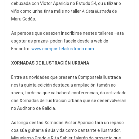
debuxada con Víctor Aparicio no Estudo 54, ou utilizar o
viño como unha tinta máis no taller
A Cata Ilustrada
de
Maru Godás.
As persoas que desexen inscribirse nestes talleres –ata
esgotar as prazas- poden facelo desde a web do
Encontro:
www.compostelailustrada.com
XORNADAS DE ILUSTRACIÓN URBANA
Entre as novidades que presenta Compostela Ilustrada
nesta quinta edición destaca a ampliación tamén ao
xoves, tarde na que xa haberá conferencias, da actividade
das Xornadas de Ilustración Urbana que se desenvolverán
no Auditorio de Galicia.
Ao longo destas Xornadas Víctor Aparicio fará un repaso
coa súa guitarra á súa vida como cantante e ilustrador,
Miguelanxo Prado e Rita Sabler falarán do proxecto que