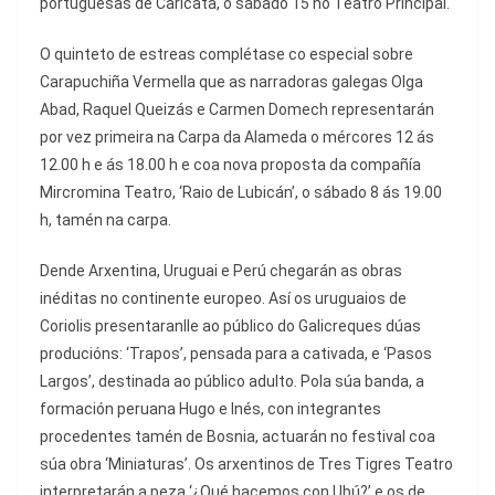
portuguesas de Caricata, o sábado 15 no Teatro Principal.
O quinteto de estreas complétase co especial sobre
Carapuchiña Vermella que as narradoras galegas Olga
Abad, Raquel Queizás e Carmen Domech representarán
por vez primeira na Carpa da Alameda o mércores 12 ás
12.00 h e ás 18.00 h e coa nova proposta da compañía
Mircromina Teatro, ‘Raio de Lubicán’, o sábado 8 ás 19.00
h, tamén na carpa.
Dende Arxentina, Uruguai e Perú chegarán as obras
inéditas no continente europeo. Así os uruguaios de
Coriolis presentaranlle ao público do Galicreques dúas
producións: ‘Trapos’, pensada para a cativada, e ‘Pasos
Largos’, destinada ao público adulto. Pola súa banda, a
formación peruana Hugo e Inés, con integrantes
procedentes tamén de Bosnia, actuarán no festival coa
súa obra ‘Miniaturas’. Os arxentinos de Tres Tigres Teatro
interpretarán a peza ‘¿Qué hacemos con Ubú?’ e os de