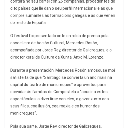
contará no seu cartel con 26 compañías, procedentes de
oito países que lle dan o seu perfil internacional e ás que
cómpre sumarlles as formacións galegas e as que veñen
do resto de España.
O festival foi presentado onte en rolda de prensa pola
concelleira de Acción Cultural, Mercedes Rosón,
acompañada por Jorge Rey, director de Galicreques, e o
director xeral de Cultura da Xunta, Anxo M. Lorenzo.
Durante a presentación, Mercedes Rosón amosouse moi
satisfeita de que “Santiago se converta un ano máis na
capital do teatro de monicreques” e aproveitou para
convidar ás familias de Compostela a “acudir a estes
espectáculos, a divertirse con eles, a gozar xunto aos
seus fillos, coa ilusión, coa maxia e co humor dos
monicreques”.
Pola súa parte, Jorge Rey, director de Galicreques,