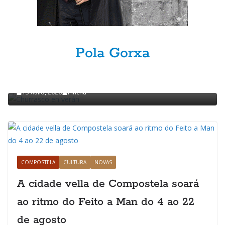
Pola Gorxa
GASTRONOMÍA
POLA GORXA
Churrasco en verán
15 Xullo, 2026
Pincha
COMPOSTELA
CULTURA
NOVAS
A cidade vella de Compostela soará
ao ritmo do Feito a Man do 4 ao 22
de agosto