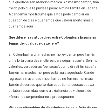
que quedaba sen atención médica. Ao mesmo tempo, tiña
medo polo que lle puidese pasar á miña familia en España.
A pandemia mostroume que a vida pode cambiar en
cuestión de días e que temos que valorar moito máis o
que temos aquí.
Que diferenzas atopaches entre Colombia e España en
temas de igualdade de xénero?
En Colombia hai un machismo moi evidente, pero tamén
unha loita diaria das mulleres para seguir adiante. Son moi
valentes, verdadeiras “berracas”, como din alí. En España
tamén hai machismo, pero está máis agochado. Cando
regresei, vin avances importantes no feminismo, mais
tamén discursos que tentan cuestionar cousas que xa
estaban asumidas, como a existencia da violencia de
xénero. Iso sorprendeume e preocupoume.
Viviches situacións de discriminación polo feito de ser