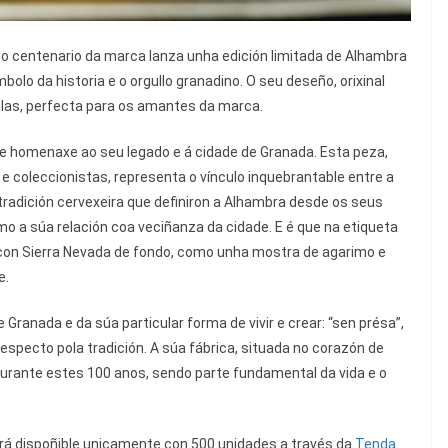
o centenario da marca lanza unha edición limitada de Alhambra
bolo da historia e o orgullo granadino. O seu deseño, orixinal
llas, perfecta para os amantes da marca.
e homenaxe ao seu legado e á cidade de Granada. Esta peza,
e coleccionistas, representa o vínculo inquebrantable entre a
 tradición cervexeira que definiron a Alhambra desde os seus
omo a súa relación coa veciñanza da cidade. E é que na etiqueta
a’ con Sierra Nevada de fondo, como unha mostra de agarimo e
e.
 Granada e da súa particular forma de vivir e crear: “sen présa”,
especto pola tradición. A súa fábrica, situada no corazón de
durante estes 100 anos, sendo parte fundamental da vida e o
ará dispoñible unicamente con 500 unidades a través da
Tenda