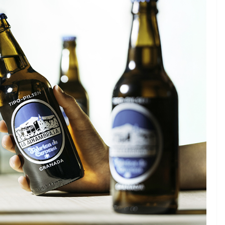
GASTRONOMÍA
POLA GORXA
Churrasco en verán
15 Xullo, 2026
Pincha