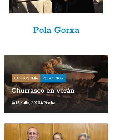
Pola Gorxa
GASTRONOMÍ
Churra
15 Xullo, 2
GASTRONOMÍA
POLA GORXA
Churrasco en verán
15 Xullo, 2026
Pincha