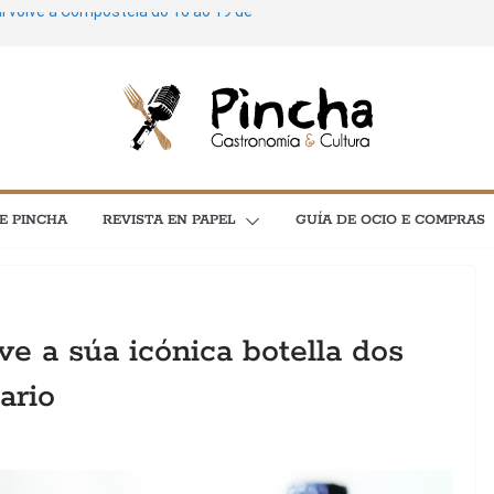
al volve a Compostela do 16 ao 19 de
 de cultura: máis de 3.600 plans para
 concertos, festivais e exposicións
ostela soará ao ritmo do Feito a Man do
poesía e cinema protagonizan unha
l C en Santiago
 Mariñas Coruñesas e A Artesa da Moza
E PINCHA
REVISTA EN PAPEL
GUÍA DE OCIO E COMPRAS
mía e astronomía no menú “As
e a súa icónica botella dos
ario