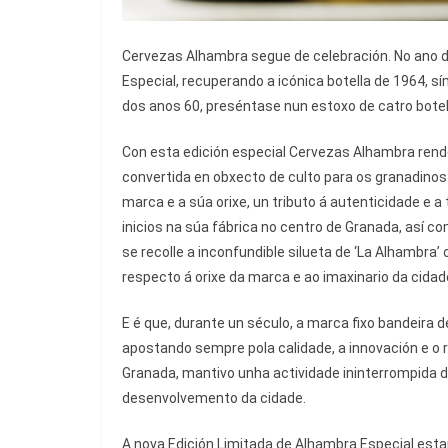
Cervezas Alhambra segue de celebración. No ano d
Especial, recuperando a icónica botella de 1964, sím
dos anos 60, preséntase nun estoxo de catro bote
Con esta edición especial Cervezas Alhambra rend
convertida en obxecto de culto para os granadinos 
marca e a súa orixe, un tributo á autenticidade e a
inicios na súa fábrica no centro de Granada, así c
se recolle a inconfundible silueta de ‘La Alhambr
respecto á orixe da marca e ao imaxinario da cidad
E é que, durante un século, a marca fixo bandeira de
apostando sempre pola calidade, a innovación e o r
Granada, mantivo unha actividade ininterrompida 
desenvolvemento da cidade.
A nova Edición Limitada de Alhambra Especial est